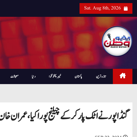
Sat. Aug 8th, 2026
تازہ ترین
پاکستان
خیبرپختونخوا
دنیا
معیشت
گنڈاپور نے اٹک پار کرکےچیلنج پورا کیا، عمران خا