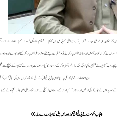
رپختونخوا بیرسٹر محمد علی سیف نے کہا ہے کہ وزیراعلیٰ کے پی علی امین گنڈاپور نے تمام رکاوٹیں عبورکرکے پورا پنجاب اور لاہورگھوم ک
ر سیف نے کہا کہ خواجہ آصف اور عطا تارڑ اٹک پار کرنے کی دھمکیاں دیتے تھے، وزیراعلی اٹک پار بھی گئے اور پورے لاہور اور
 پہنچے، جب گنڈاپور نے چیلنج پورا کیا تو جگہ جگہ رکاوٹیں کھڑی کرکے راستہ روکا گیا اور مینڈیٹ چوروں نے گنڈاپور کے پہنچنے سے قبل
وزیر اطلاعات نے کہا کہ کل پورا پاکستان بانی پی ٹی آئی کے لیے نکلا تھا، عمران خان کی رہائی کو اب ک
پنجاب حکومت نے پی ٹی آئی کو لاہور میں جلسے کی اجازت دے دی