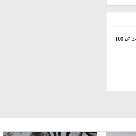
صاحبزادہ فرحان ایک سال میں ٹی ٹوئنٹی کرکٹ میں 100