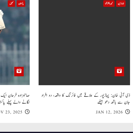
i
تازہ ترین
خیبر پختونخوا
پاکستان
کھیل
o
n
ڈی آئی خان: پہاڑپور کے علاقے میں فائرنگ کا واقعہ، دو افراد
جان سے ہاتھ دھو بیٹھے
لگانے والے پہلے پاکست
V 23, 2025
JAN 12, 2026