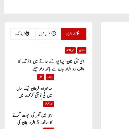
تازہ ترین
مقبول ترین
ٹرینڈنگ
تازہ ترین
خیبر پختونخوا
ڈی آئی خان: پہاڑپور کے علاقے میں فائرنگ کا
واقعہ، دو افراد جان سے ہاتھ دھو بیٹھے
پاکستان
کھیل
صاحبزادہ فرحان ایک سال
میں ٹی ٹوئنٹی کرکٹ میں
100 چھکے لگانے والے پہلے
خیبر پختونخوا
پاکستانی بیٹر بن گئے
پبی میں گھر کی چھت گرنے
کا سانحہ: 5 افراد جان کی