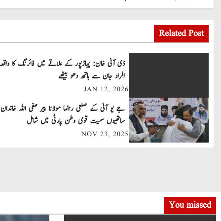
o
Related Post
s
t
ڈی آئی خان: پہاڑپور کے علاقے میں فائرنگ کا واقعہ
افراد جان سے ہاتھ دھو بیٹھے
n
JAN 12, 2026
a
جے یو آئی کے ضلعی رہنما مولانا پیر صفی اللہ خاندان 
v
ساتھیوں سمیت قومی وطن پارٹی میں شامل
NOV 23, 2025
i
g
a
t
You missed