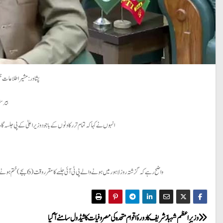
پشاور: مشیر اطلاعات خیب
بیرسٹ
انہوں نے کہا کہ تمام تر رکاوٹوں کے باجود وزیراعلیٰ کے پی جلسہ گاہ
واضح رہے کہ گزشتہ روز لاہور میں ہونے والے پی ٹی آئی جلسے کا مقرر وقت (6 بجے) ختم ہونے کے بعد پولیس نے جلسہ گاہ کی لائٹیں اور ساؤنڈ سسٹم بند کرکے رہنماؤں کو اسٹیج سے اتار دیا تھا اور علی امین جلسہ ختم ہونے کے بعد پنڈال میں پہنچے تھے۔
P
وزیرِ اعظم شہباز شریف کا دورۂ اقوام متحدہ کی مصروفیات کا شیڈول سامنے آگیا