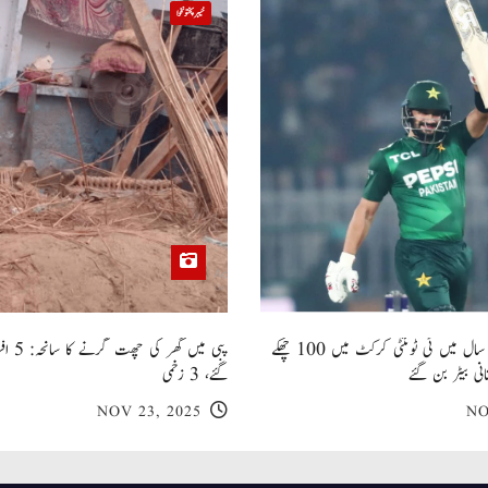
خیبر پختونخوا
صاحبزادہ فرحان ایک سال میں ٹی ٹوئنٹی کرکٹ میں 100 چھکے
پبی میں
انی بیٹر بن گئے
گئے، 3 زخمی
NOV 23, 2025
NO