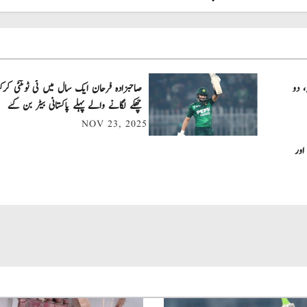
، دو
چھکے لگانے والے پہلے پاکستانی بیٹر بن گئے
NOV 23, 2025
اور