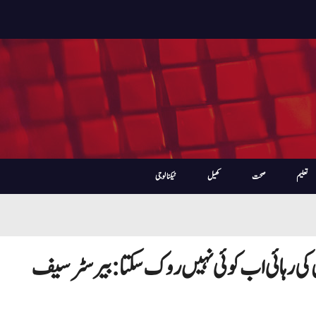
تعلیم
صحت
کھیل
ٹیکنالوجی
ن کی رہائی اب کوئی نہیں روک سکتا: بیرسٹر سیف