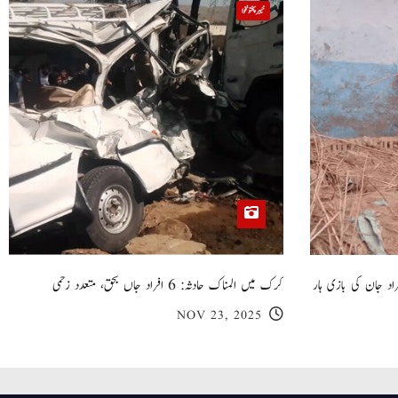
خیبر پختونخوا
 گھر کی چھت گرنے کا سانحہ: 5 افراد جان کی بازی ہار
کرک میں المناک حادثہ: 6 افراد جاں بحق، متعدد زخمی
NOV 23, 2025