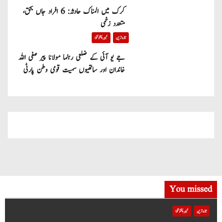
کرک میں المناک حادثہ: 6 افراد جاں بحق،
متعدد زخمی
تازہ ترین
خیبر پختونخوا
جے یو آئی کے ضلعی رہنما مولانا پیر صفی اللہ
خاندان اور ساتھیوں سمیت قومی وطن پارٹی
میں شامل
You missed
تازہ ترین
خیبر پختونخوا