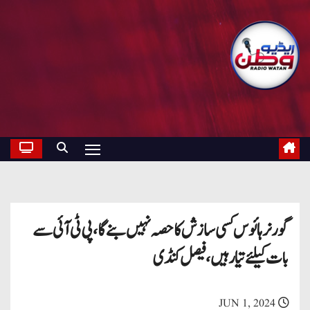
گورنر ہائوس کسی سازش کا حصہ نہیں بنے گا ، پی ٹی آئی سے
بات کیلئے تیار ہیں ، فیصل کنڈی
JUN 1, 2024