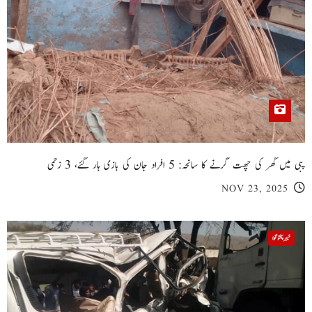
پبی میں گھر کی چھت گرنے کا سانحہ: 5 افراد جان کی بازی ہار گئے، 3 زخمی
NOV 23, 2025
خیبر پختونخوا