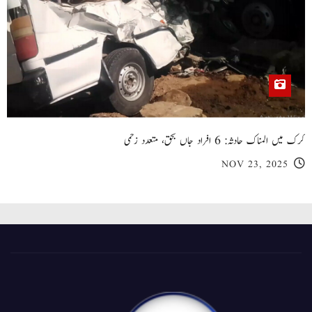
کرک میں المناک حادثہ: 6 افراد جاں بحق، متعدد زخمی
NOV 23, 2025