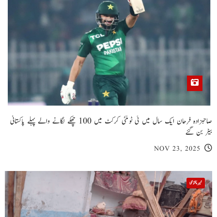
صاحبزادہ فرحان ایک سال میں ٹی ٹوئنٹی کرکٹ میں 100 چھکے لگانے والے پہلے پاکستانی
بیٹر بن گئے
NOV 23, 2025
خیبر پختونخوا