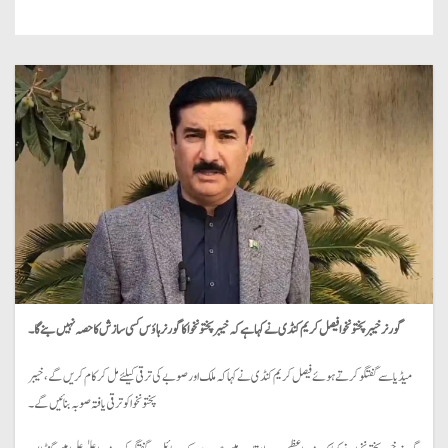
گورنرخیبرپختونخوا فیصل کریم کنڈی نے کہا ہے کہ خیبر پختونخوا کا گورنر ہاؤس کسی سازش کا حصہ نہیں بنے گا۔
میڈیا سے گفتگو کرتے ہوئے فیصل کریم کنڈی نے کہا کہ ملک اور صوبے کی ترقی کیلئے مل کر کام کریں گے، خیبر
پختونخوا کو ترقی یافتہ صوبہ بنائیں گے۔