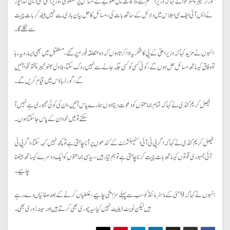
گورنرخیبرپختونخوا نے کہا کہ وزیراعظم سے ملاقات میں صوبے کے مسائل پر گفتگو کی، وزیراعلیٰ علی امین گنڈاپور
نے ایس آئی ایف سی اجلاس میں دلائل کے ساتھ بات کی، مسائل کا حل بیان بازی سے نہیں بیٹھ کر بات چیت
سے نکلے گا۔
انہوں نے مزید کہا کہ وزیراعلیٰ کے پی کا شکریہ ادا کرتا ہوں کہ وہ متعلقہ فورم پر گئے، مستقبل میں بھی ایسا رویہ رہا
تو وفاق کیساتھ مسائل حل ہوں گے، کوئی کسی کو کسی جگہ جانےسے نہیں روک سکتا، بلاول بھٹو خیبرپختونخوا آئیں
گے، گورنر ہاؤس میں قیام کریں گے۔
فیصل کریم کنڈی نے کہا کہ تمام جماعتوں کو دعوت دیتا ہوں ہمارے پاس آئیں، ان کی کوئی مجبوری ہے نہیں آ
سکتے تو میں خود ان کے پاس جا سکتا ہوں۔
فیصل کریم کنڈی نے کہا کہ اگر پی ٹی آئی اسٹیبلشمنٹ کے کندھوں پر آنا چاہتی ہے تو کچھ نہیں کہہ سکتا، اگر پی ٹی
آئی جمہوری قوتوں کیساتھ بات چیت کرنا چاہتی ہے تو ہم تیار ہیں ، سیاسی جماعتوں کو ایک دوسرے کیساتھ بیٹھنا
چاہیے۔
انہوں نے کہا کہ 9 مئی کے ماسٹر مائنڈ کو سب سے پہلے سزا ملنی چاہیے، غلطیاں کرنے کے بعد صفائیاں دے رہے
ہیں لیکن ٹویٹ ڈیلیٹ نہیں کیا، یہ چوری بھی کرتے ہیں اور سینہ زوری بھی۔