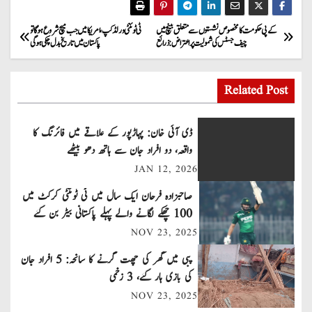
P
کے پی حکومت کا مخصوص نشستوں سے متعلق بینچ میں
ٹی ٹوئنٹی ورلڈ کپ، امریکا میں جب میچ شروع ہو گا تو
چیف جسٹس کی شمولیت پر اعتراض: ذرائع
پاکستان میں تاریخ بدل چکی ہو گی
o
s
Related Post
t
ڈی آئی خان: پہاڑپور کے علاقے میں فائرنگ کا
n
واقعہ، دو افراد جان سے ہاتھ دھو بیٹھے
JAN 12, 2026
a
صاحبزادہ فرحان ایک سال میں ٹی ٹوئنٹی کرکٹ میں
v
100 چھکے لگانے والے پہلے پاکستانی بیٹر بن گئے
NOV 23, 2025
i
پبی میں گھر کی چھت گرنے کا سانحہ: 5 افراد جان
g
کی بازی ہار گئے، 3 زخمی
a
NOV 23, 2025