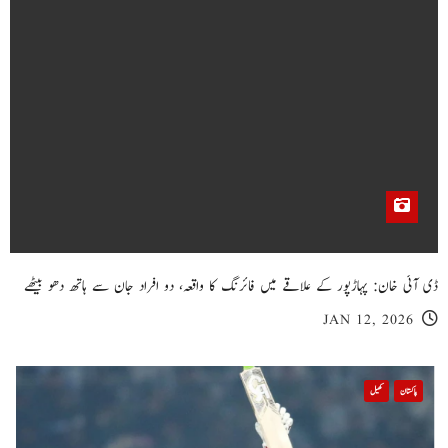
ڈی آئی خان: پہاڑپور کے علاقے میں فائرنگ کا واقعہ، دو افراد جان سے ہاتھ دھو بیٹھے
JAN 12, 2026
پاکستان
کھیل