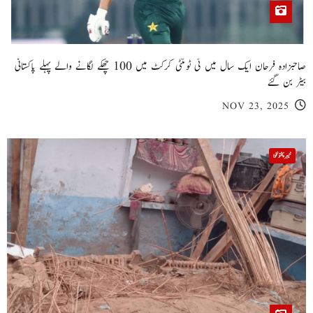
صاحبزادہ فرحان ایک سال میں ٹی ٹوئنٹی کرکٹ میں 100 چھکے لگانے والے پہلے پاکستانی
بیٹر بن گئے
NOV 23, 2025
خیبر پختونخوا