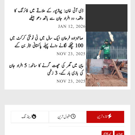
t
ڈی آئی خان: پہاڑپور کے علاقے میں فائرنگ کا
n
واقعہ، دو افراد جان سے ہاتھ دھو بیٹھے
JAN 12, 2026
a
صاحبزادہ فرحان ایک سال میں ٹی ٹوئنٹی کرکٹ میں
v
100 چھکے لگانے والے پہلے پاکستانی بیٹر بن گئے
NOV 23, 2025
i
پبی میں گھر کی چھت گرنے کا سانحہ: 5 افراد جان
g
کی بازی ہار گئے، 3 زخمی
a
NOV 23, 2025
t
i
تازہ ترین
مقبول ترین
ٹرینڈنگ
o
n
تازہ ترین
خیبر پختونخوا