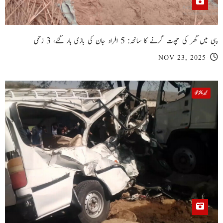
پبی میں گھر کی چھت گرنے کا سانحہ: 5 افراد جان کی بازی ہار گئے، 3 زخمی
NOV 23, 2025
خیبر پختونخوا