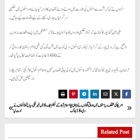
انہوں نے کہا کہ آگ سے اسکول کی عمارت میں ہونے والے نقصان کا ازالہ کیا جائے اور اسکول میں تعلیمی
سرگرمیاں جاری رکھنے کے لیے اقدامات کیے جائیں۔
علی امین گنڈاپور کا کہنا ہے کہ تمام تعلیمی اداروں کا جائزہ لیا جائے تاکہ مستقبل میں ایسے واقعات نہ ہوں۔
واضح رہے کہ ہری پور کے گرلز ہائر سیکنڈری اسکول سری کوٹ میں آگ لگ گئی تھی تاہم بروقت کارروائی کر
کے 1400 طالبات کو بحفاظت نکال لیا گیا تھا۔
ترجمان ریسکیو ہری پور کا کہنا تھا کہ آتشزدہ اسکول میں کوئی جانی نقصان نہیں ہوا تاہم اسکول کا فرنیچر، تمام ریکارڈ
اور چھتیں جل گئی ہیں۔
P
امریکا کی مختلف ریاستوں میں ہوائی بگولوں نے تباہی مچا
اسلام آباد کے سیکٹر ایف 6 میں غیر ملکی سیاح کو ڈاکوؤں نے
دی، 18ہلا ک
لوٹ لیا
o
s
Related Post