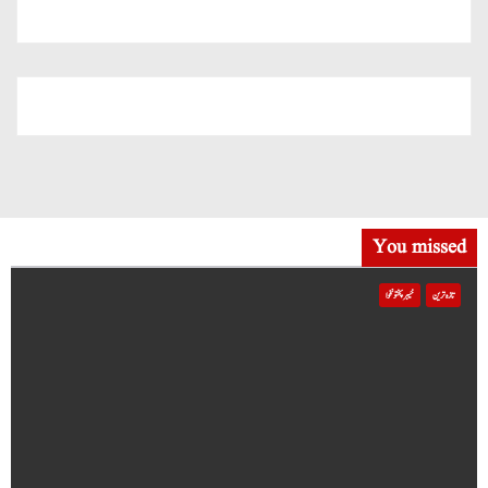
میں شامل
You missed
تازہ ترین
خیبر پختونخوا