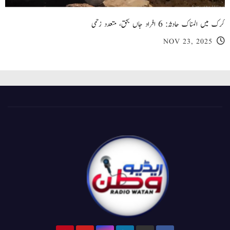
کرک میں المناک حادثہ: 6 افراد جاں بحق، متعدد زخمی
NOV 23, 2025