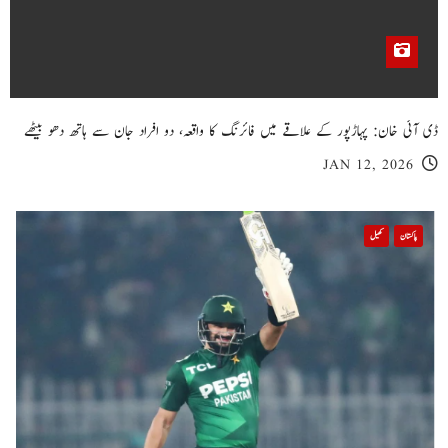
ڈی آئی خان: پہاڑپور کے علاقے میں فائرنگ کا واقعہ، دو افراد جان سے ہاتھ دھو بیٹھے
JAN 12, 2026
پاکستان
کھیل