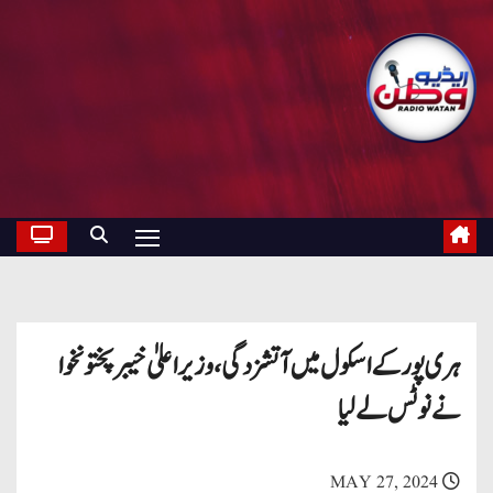
ہری پور کے اسکول میں آتشزدگی، وزیراعلیٰ خیبرپختونخوا
نے نوٹس لے لیا
MAY 27, 2024