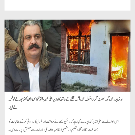
ہری پور میں گورنمنٹ گرلز اسکول میں آگ لگنے کے واقعہ کا وزیرِ اعلیٰ خیبرپختونخوا علی امین گنڈاپور نے نوٹس
لے لیا۔
اس حوالے سے علی امین گنڈاپور نے کہا ہے کہ ریسکیو عملے نے بروقت اور فوری کارروائی کر کے طالبات کو
بحفاظت نکالا، محکمۂ تعلیم اور ضلعی انتظامیہ واقعہ کی وجوہات سے متعلق رپورٹ دیں۔