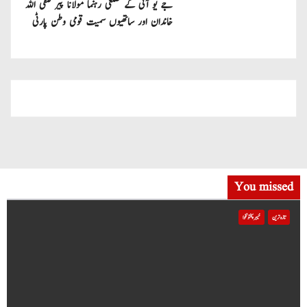
جے یو آئی کے ضلعی رہنما مولانا پیر صفی اللہ
خاندان اور ساتھیوں سمیت قومی وطن پارٹی
میں شامل
You missed
تازہ ترین
خیبر پختونخوا