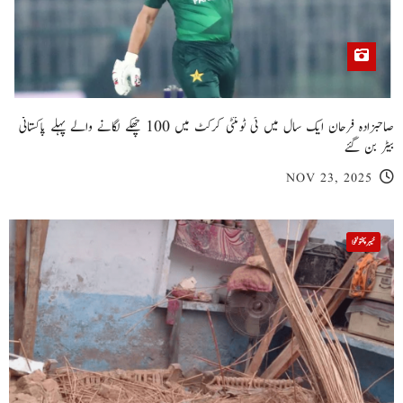
صاحبزادہ فرحان ایک سال میں ٹی ٹوئنٹی کرکٹ میں 100 چھکے لگانے والے پہلے پاکستانی
بیٹر بن گئے
NOV 23, 2025
خیبر پختونخوا