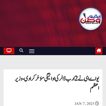
یواے ای نے 2 ارب ڈالر کی ادائیگی مؤخر کرا دی، وزیر
اعظم
JAN 7, 2025