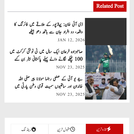
s
Related Post
t
ڈی آئی خان: پہاڑپور کے علاقے میں فائرنگ کا
n
واقعہ، دو افراد جان سے ہاتھ دھو بیٹھے
JAN 12, 2026
a
صاحبزادہ فرحان ایک سال میں ٹی ٹوئنٹی کرکٹ میں
v
100 چھکے لگانے والے پہلے پاکستانی بیٹر بن گئے
NOV 23, 2025
i
جے یو آئی کے ضلعی رہنما مولانا پیر صفی اللہ
g
خاندان اور ساتھیوں سمیت قومی وطن پارٹی میں
a
شامل
NOV 23, 2025
t
i
تازہ ترین
مقبول ترین
ٹرینڈنگ