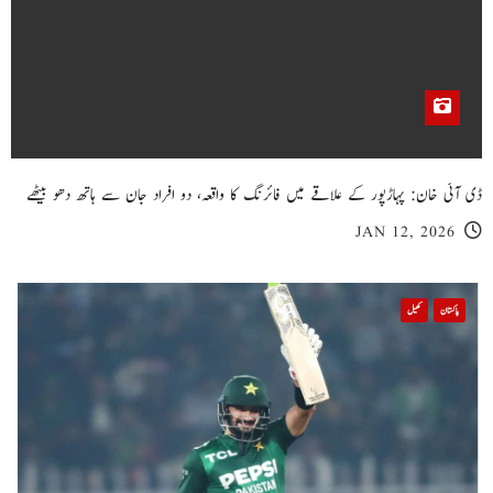
ڈی آئی خان: پہاڑپور کے علاقے میں فائرنگ کا واقعہ، دو افراد جان سے ہاتھ دھو بیٹھے
JAN 12, 2026
پاکستان
کھیل