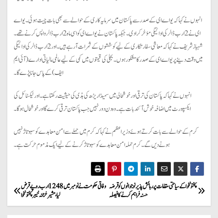
انہوں نے کہا کہ یو اے ای کے صدر سے پاکستان میں سرمایہ کاری کے حوالے سے بھی بات چیت ہوئی۔ یو اے
ای نے 2 ارب ڈالر کی ادائیگی مؤخر کرا دی۔ جبکہ پاکستان نے یو اے ای کو اسی ماہ 2 ارب ڈالر واپس کرنے تھے۔
شہباز شریف نے کہا کہ معاشی سفارتکاری کے لیے کوششوں کے ثمرات آ رہے ہیں۔ اور 2 ارب ڈالر کی ادائیگی
میں وقت دینے پر یو اے ای کے صدر کا مشکور ہوں۔ بجلی کی قیمتوں میں کمی کے لیے عالمی مالیاتی ادارے (آئی ایم
ایف) کے پاس جانا پڑے گا۔
انہوں نے کہا کہ پاکستان کی ترقی اور خوشحالی میں سمیڈا ریڑھ کی ہڈی کی حیثیت رکھتا ہے۔ اور ٹیکسٹائل کی
ایکسپورٹ میں اضافہ خوش آئند بات ہے۔ وہ دن دور نہیں جب پاکستان ترقی کرے گا اور خوشحال ہو گا۔
کرم کے حوالے سے بات کرتے ہوئے وزیر اعظم نے کہا کہ کرم میں حملے سے امن معاہدے کو سبوتاژ نہیں
ہونے دیں گے۔ کرم حملہ امن معاہدے کو سبوتاژ کرنے کے لیے ایک مذموم حرکت ہے۔
P
پختونخوا کے سیاحتی مقامات پر رہائش پذیر نوجوانوں کو قرضہ
وفاقی حکومت نے نومبر میں 1248 ارب روپے قرض
حسنہ فراہم کرنے کا فیصلہ
لیا، مشیر خزانہ خیبرپختونخوا
o