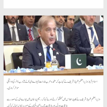
اسلام آباد: وزیر اعظم شہباز شریف نے کہا ہے کہ متحدہ عرب امارات (یو اے ای) نے 2 ارب ڈالر کی ادائیگی
مؤخر کرا دی۔
وزیر اعظم شہباز شریف نے کابینہ اجلاس میں گفتگو کرتے ہوئے کہا کہ رحیم یار خان میں یو اے ای کے صدر سے
ملاقات ہوئی۔ اور ملاقات میں باہمی دلچسپی کے امور پر تبادلہ خیال کیا گیا۔