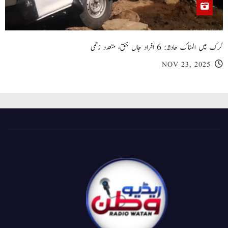
کرک میں المناک حادثہ: 6 افراد جاں بحق، متعدد زخمی
NOV 23, 2025