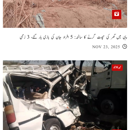
پبی میں گھر کی چھت گرنے کا سانحہ: 5 افراد جان کی بازی ہار گئے، 3 زخمی
NOV 23, 2025
خیبر پختونخوا