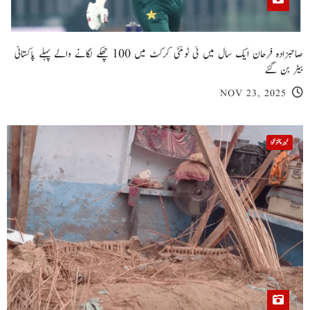
صاحبزادہ فرحان ایک سال میں ٹی ٹوئنٹی کرکٹ میں 100 چھکے لگانے والے پہلے پاکستانی
بیٹر بن گئے
NOV 23, 2025
خیبر پختونخوا