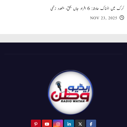
کرک میں المناک حادثہ: 6 افراد جاں بحق، متعدد زخمی
NOV 23, 2025