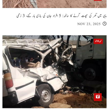
پبی میں گھر کی چھت گرنے کا سانحہ: 5 افراد جان کی بازی ہار گئے، 3 زخمی
NOV 23, 2025
خیبر پختونخوا