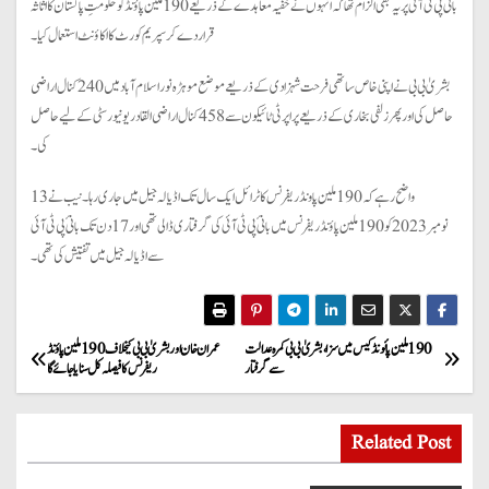
بانیٔ پی ٹی آئی پر یہ بھی الزام تھا کہ انہوں نے خفیہ معاہدے کے ذریعے 190 ملین پاؤنڈ کو حکومتِ پاکستان کا اثاثہ
قرار دے کر سپریم کورٹ کا اکاؤنٹ استعمال کیا۔
بشریٰ بی بی نے اپنی خاص ساتھی فرحت شہزادی کے ذریعے موضع موہڑہ نور اسلام آباد میں 240 کنال اراضی
حاصل کی اور پھر زلفی بخاری کے ذریعے پراپرٹی ٹائیکون سے 458 کنال اراضی القادر یونیورسٹی کے لیے حاصل
کی۔
واضح رہے کہ 190 ملین پاونڈ ریفرنس کا ٹرائل ایک سال تک اڈیالہ جیل میں جاری رہا۔ نیب نے 13
نومبر 2023 کو 190ملین پاؤنڈ ریفرنس میں بانیٔ پی ٹی آئی کی گرفتاری ڈالی تھی اور 17 دن تک بانیٔ پی ٹی آئی
سے اڈیالہ جیل میں تفتیش کی تھی۔
P
190 ملین پائونڈ کیس میں سزا ، بشریٰ بی بی کمرہ عدالت
عمران خان اور بشریٰ بی بی کیخلاف 190 ملین پاؤنڈ
سے گرفتار
ریفرنس کا فیصلہ کل سنایا جائےگا
o
s
Related Post