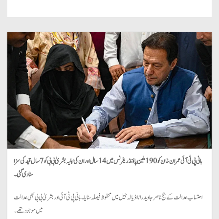
بانی پی ٹی آئی عمران خان کو 190 ملین پاؤنڈ ریفرنس میں 14 سال اور ان کی اہلیہ بشریٰ بی بی کو 7 سال قید کی سزا
سنا دی گئی۔
احتساب عدالت کے جج ناصر جاوید رانا اڈیالہ جیل میں محفوظ فیصلہ سنایا۔ بانی پی ٹی آئی اور بشریٰ بی بی بھی عدالت
میں موجود تھے۔