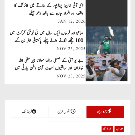
t
ڈی آئی خان: پہاڑپور کے علاقے میں فائرنگ کا
n
واقعہ، دو افراد جان سے ہاتھ دھو بیٹھے
JAN 12, 2026
a
صاحبزادہ فرحان ایک سال میں ٹی ٹوئنٹی کرکٹ میں
v
100 چھکے لگانے والے پہلے پاکستانی بیٹر بن گئے
NOV 23, 2025
i
جے یو آئی کے ضلعی رہنما مولانا پیر صفی اللہ
g
خاندان اور ساتھیوں سمیت قومی وطن پارٹی میں
a
شامل
NOV 23, 2025
t
i
تازہ ترین
مقبول ترین
ٹرینڈنگ
o
n
تازہ ترین
خیبر پختونخوا