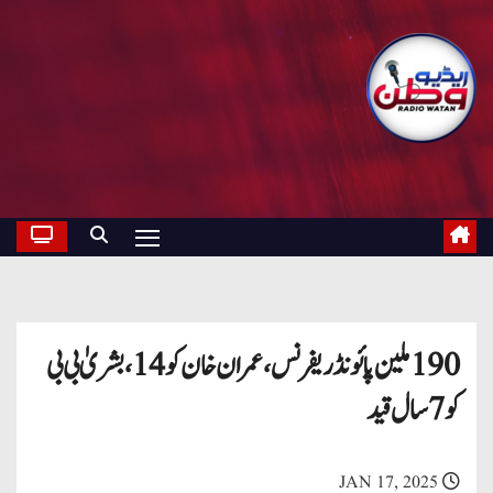
190 ملین پائونڈ ریفرنس ، عمران خان کو 14 ، بشریٰ بی بی
کو 7 سال قید
JAN 17, 2025