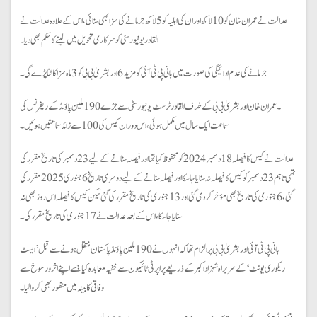
عدالت نے عمران خان کو 10 لاکھ اور ان کی اہلیہ کو 5 لاکھ جرمانے کی سزا بھی سنائی ، اس کے علاوہ عدالت نے
القادر یونیورسٹی کو سرکاری تحویل میں لینے کا حکم بھی دیا۔
جرمانے کی عدم ادائیگی کی صورت میں بانی پی ٹی آئی کو مزید 6 اور بشریٰ بی بی کو 3 ماہ سزا کاٹنا پڑے گی۔
۔عمران خان اور بشریٰ بی بی کے خلاف القادر ٹرسٹ یونیورسٹی سے جڑے 190 ملین پاؤنڈ کے ریفرنس کی
سماعت ایک سال میں مکمل ہوئی، اس دوران کیس کی 100 سے زائد سماعتیں ہوئیں۔
عدالت نے کیس کا فیصلہ 18 دسمبر 2024 کو محفوظ کیا تھا اور فیصلہ سنانے کے لیے 23 دسمبر کی تاریخ مقرر کی
تھی تاہم 23 دسمبر کو کیس کا فیصلہ نہ سنایا جا سکا اور فیصلہ سنانے کے لیے دوسری تاریخ 6 جنوری 2025 مقرر کی
گئی، 6 جنوری کی تاریخ بھی مؤخر کر دی گئی اور 13 جنوری کی تاریخ مقرر کی گئی لیکن کیس کا فیصلہ اس روز بھی نہ
سنایا جا سکا ، اس کے بعد عدالت نے 17 جنوری کی تاریخ مقرر کی۔
بانی پی ٹی آئی اور بشریٰ بی بی پر الزام تھا کہ انہوں نے 190 ملین پاؤنڈ پاکستان منتقل ہونے سے قبل ’ایسٹ
ریکوری یونٹ‘ کے سربراہ شہزاد اکبر کے ذریعے پراپرٹی ٹائیکون سے خفیہ معاہدہ کیا جسے اپنے اثر و رسوخ سے
وفاقی کابینہ میں منظور بھی کروا لیا۔