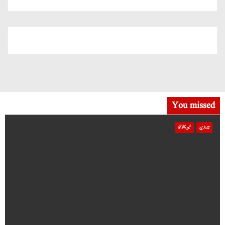
You missed
تازہ ترین
خیبر پختونخوا