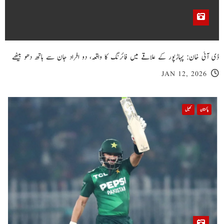
ڈی آئی خان: پہاڑپور کے علاقے میں فائرنگ کا واقعہ، دو افراد جان سے ہاتھ دھو بیٹھے
JAN 12, 2026
پاکستان
کھیل