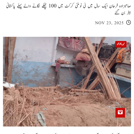
صاحبزادہ فرحان ایک سال میں ٹی ٹوئنٹی کرکٹ میں 100 چھکے لگانے والے پہلے پاکستانی
بیٹر بن گئے
NOV 23, 2025
خیبر پختونخوا