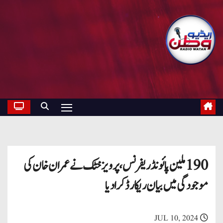
190 ملین پائونڈ ریفرنس ، پرویز خٹک نے عمران خان کی
موجودگی میں بیان ریکارڈ کرا دیا
JUL 10, 2024