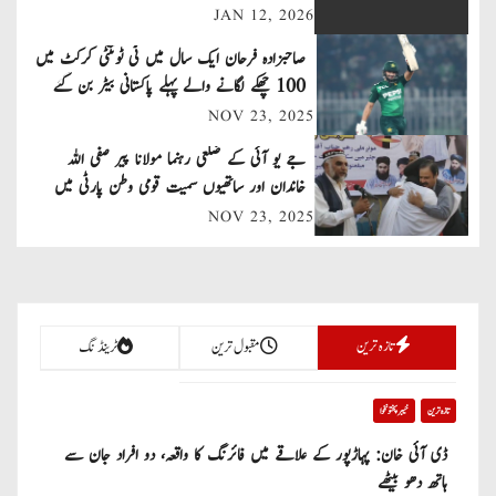
JAN 12, 2026
a
صاحبزادہ فرحان ایک سال میں ٹی ٹوئنٹی کرکٹ میں
v
100 چھکے لگانے والے پہلے پاکستانی بیٹر بن گئے
NOV 23, 2025
i
جے یو آئی کے ضلعی رہنما مولانا پیر صفی اللہ
g
خاندان اور ساتھیوں سمیت قومی وطن پارٹی میں
a
شامل
NOV 23, 2025
t
i
تازہ ترین
مقبول ترین
ٹرینڈنگ
o
n
تازہ ترین
خیبر پختونخوا
ڈی آئی خان: پہاڑپور کے علاقے میں فائرنگ کا واقعہ، دو افراد جان سے
ہاتھ دھو بیٹھے