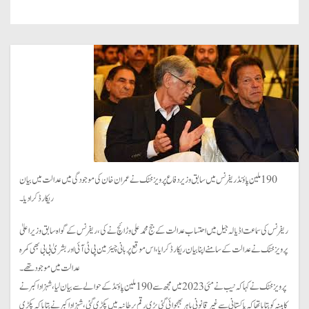
190 ملین پاؤنڈ ریفرنس میں سابق وزیر دفاع پرویز خٹک نے عمران خان کی موجودگی میں عدالت میں بیان
ریکارڈ کرا دیا۔
ریفرنس کی سماعت اڈیالہ جیل میں احتساب عدالت کے جج محمد علی وڑائچ نے کی، ریفرنس کے گواہ سابق وزیر اعلیٰ
پرویز خٹک نے عدالت کے سامنے اپنا بیان ریکارڈ کرایا، اس موقع پر بانی چیئرمین پی ٹی آئی اور بشریٰ بی بی بھی کمرہ
عدالت میں موجود تھے۔
پرویز خٹک نے کہا کہ نیب نے مئی 2023 میں مجھ سے 190ملین پاؤنڈ کے حوالے سے بیان لیا، شہزاد اکبر نے
کابینہ کو بتایا تھا کہ پاکستانی سے غیر قانونی باہر بھجوائی گئی بڑی رقم برطانیہ میں پکڑی گئی، شہزاد اکبر نے بتایا کہ پکڑی