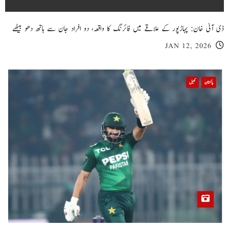
ڈی آئی خان: پہاڑپور کے علاقے میں فائرنگ کا واقعہ، دو افراد جان سے ہاتھ دھو بیٹھے
JAN 12, 2026
پاکستان
کھیل