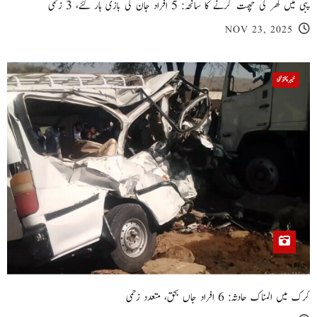
پبی میں گھر کی چھت گرنے کا سانحہ: 5 افراد جان کی بازی ہار گئے، 3 زخمی
NOV 23, 2025
خیبر پختونخوا
کرک میں المناک حادثہ: 6 افراد جاں بحق، متعدد زخمی