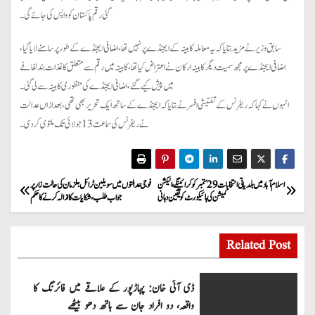
گئی رقم پاکستان کو واپس کی جائے گی۔
سابق وزیر نے مزید بتایا کہ یہ معاملہ کابینہ کے ایجنڈے پر نہیں تھا، اضافی ایجنڈے کے طور پر سامنے لایا گیا،
اضافی ایجنڈے پر مجھ سمیت دیگر کابینہ ارکان نے اعتراض کیا تھا، کابینہ میں رقم سے متعلق کاغذات بند لفافے
میں پیش کیے گئے، اضافی ایجنڈے کی منظوری کابینہ سے لی گئی۔
انہوں نے کہا کہ ریفرنس کے تفتیشی افسر نے بتایا کہ ایجنڈے کے ساتھ ایک تحریر بھی تھی ، بعد ازاں عدالت
نے ریفرنس کی سماعت 13 جولائی تک ملتوی کر دی۔
P
اسلام آباد میں بلدیاتی انتخابات 29 ستمبر کو کرائینگے ، الیکشن
فوجی عدالتوں میں سویلین ٹرائل؛ ملزمان کی حالت زار پر
کمیشن کی ہائیکورٹ کو یقین دہانی
جواب طلب، شکایات کا ازالہ کرنے کا حکم
o
s
Related Post
t
ڈی آئی خان: پہاڑپور کے علاقے میں فائرنگ کا
n
واقعہ، دو افراد جان سے ہاتھ دھو بیٹھے