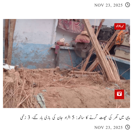
NOV 23, 2025
خیبر پختونخوا
پبی میں گھر کی چھت گرنے کا سانحہ: 5 افراد جان کی بازی ہار گئے، 3 زخمی
NOV 23, 2025