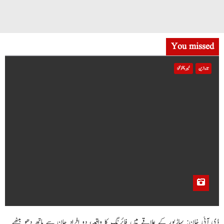
You missed
تازہ ترین
خیبر پختونخوا
ڈی آئی خان: پہاڑپور کے علاقے میں فائرنگ کا واقعہ، دو افراد جان سے ہاتھ دھو بیٹھے