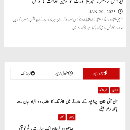
ایڈیشنل رجسٹرار سپریم کورٹ کو توہین عدالت کا نوٹس
JAN 20, 2025
آئینی بینچز اور ریگولر بینچز کے اختیارات کا کیس مقرر نہ کرنے پر سپریم کورٹ کے ایڈیشنل رجسٹرار کو توہین
عدالت کا نوٹس جاری کر دیا گیا۔ سپریم کورٹ میں…
تازہ ترین
مقبول ترین
ٹرینڈنگ
تازہ ترین
خیبر پختونخوا
ڈی آئی خان: پہاڑپور کے علاقے میں فائرنگ کا واقعہ، دو افراد جان سے
ہاتھ دھو بیٹھے
پاکستان
کھیل
صاحبزادہ فرحان ایک سال میں ٹی ٹوئنٹی