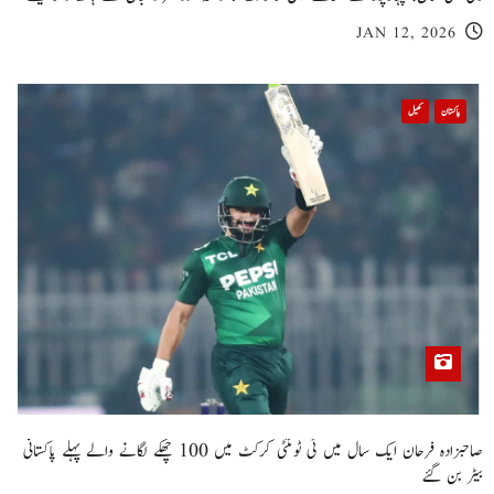
JAN 12, 2026
پاکستان
کھیل
صاحبزادہ فرحان ایک سال میں ٹی ٹوئنٹی کرکٹ میں 100 چھکے لگانے والے پہلے پاکستانی
بیٹر بن گئے