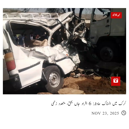
خیبر پختونخوا
کرک میں المناک حادثہ: 6 افراد جاں بحق، متعدد زخمی
NOV 23, 2025