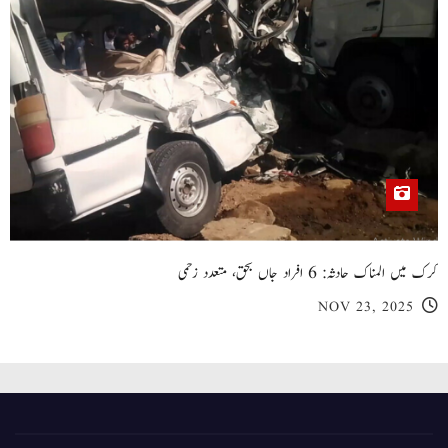
کرک میں المناک حادثہ: 6 افراد جاں بحق، متعدد زخمی
NOV 23, 2025