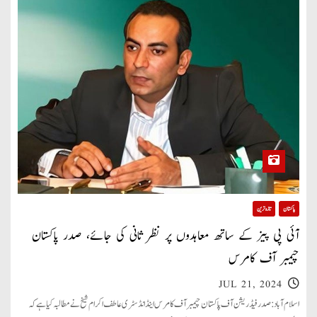
پاکستان
تازہ ترین
آئی پی پیز کے ساتھ معاہدوں پر نظر ثانی کی جائے، صدر پاکستان
چیمبر آف کامرس
JUL 21, 2024
اسلام آباد: صدر فیڈریشن آف پاکستان چیمبر آف کامرس اینڈ انڈسٹری عاطف اکرام شیخ نے مطالبہ کیا ہے کہ