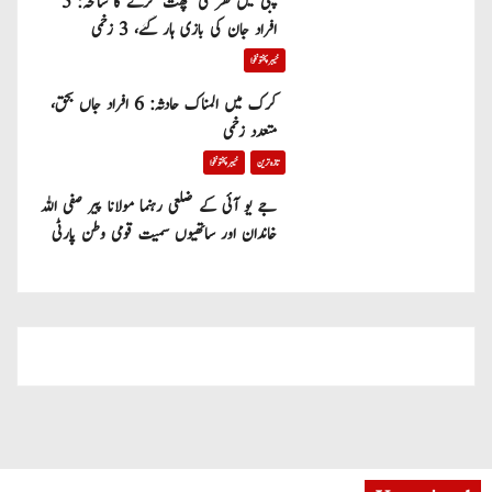
پبی میں گھر کی چھت گرنے کا سانحہ: 5
افراد جان کی بازی ہار گئے، 3 زخمی
خیبر پختونخوا
کرک میں المناک حادثہ: 6 افراد جاں بحق،
متعدد زخمی
تازہ ترین
خیبر پختونخوا
جے یو آئی کے ضلعی رہنما مولانا پیر صفی اللہ
خاندان اور ساتھیوں سمیت قومی وطن پارٹی
میں شامل