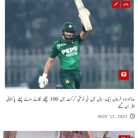
پاکستان
کھیل
صاحبزادہ فرحان ایک سال میں ٹی ٹوئنٹی کرکٹ میں 100 چھکے لگانے والے پہلے پاکستانی
بیٹر بن گئے
NOV 23, 2025