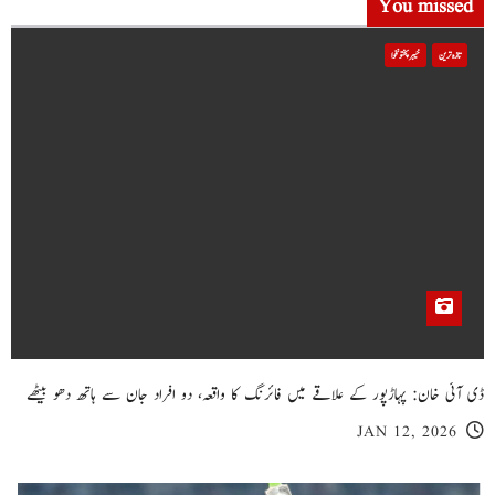
You missed
تازہ ترین
خیبر پختونخوا
ڈی آئی خان: پہاڑپور کے علاقے میں فائرنگ کا واقعہ، دو افراد جان سے ہاتھ دھو بیٹھے
JAN 12, 2026