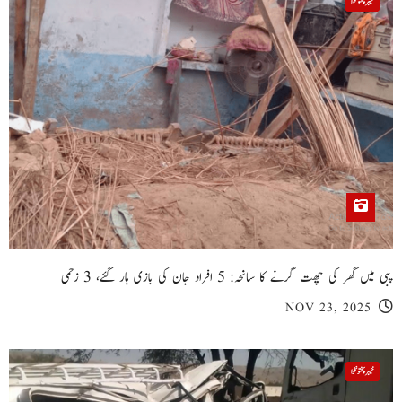
خیبر پختونخوا
پبی میں گھر کی چھت گرنے کا سانحہ: 5 افراد جان کی بازی ہار گئے، 3 زخمی
NOV 23, 2025
خیبر پختونخوا