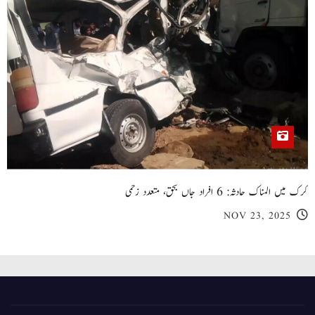
کرک میں المناک حادثہ: 6 افراد جاں بحق، متعدد زخمی
NOV 23, 2025