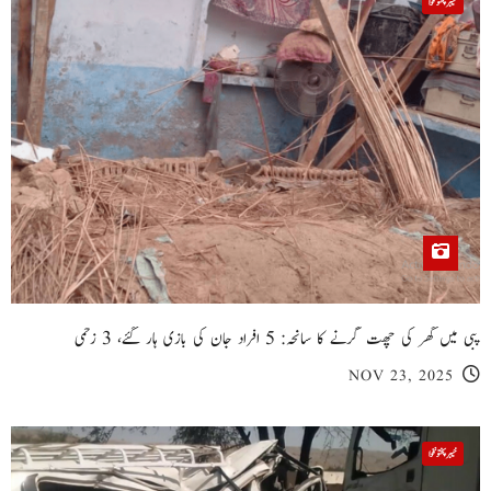
خیبر پختونخوا
پبی میں گھر کی چھت گرنے کا سانحہ: 5 افراد جان کی بازی ہار گئے، 3 زخمی
NOV 23, 2025
خیبر پختونخوا