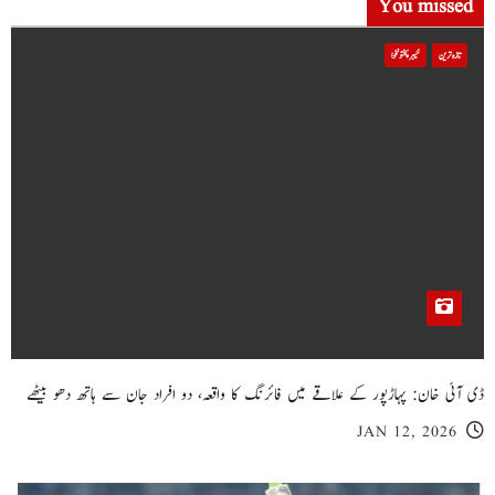
You missed
تازہ ترین
خیبر پختونخوا
ڈی آئی خان: پہاڑپور کے علاقے میں فائرنگ کا واقعہ، دو افراد جان سے ہاتھ دھو بیٹھے
JAN 12, 2026