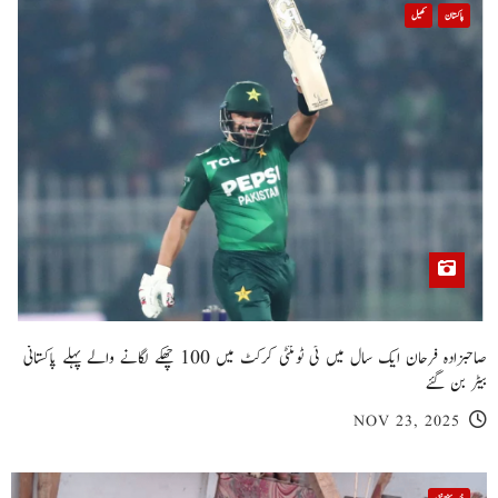
پاکستان
کھیل
صاحبزادہ فرحان ایک سال میں ٹی ٹوئنٹی کرکٹ میں 100 چھکے لگانے والے پہلے پاکستانی
بیٹر بن گئے
NOV 23, 2025