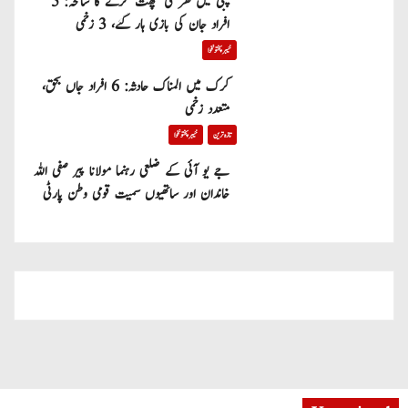
پبی میں گھر کی چھت گرنے کا سانحہ: 5
افراد جان کی بازی ہار گئے، 3 زخمی
خیبر پختونخوا
کرک میں المناک حادثہ: 6 افراد جاں بحق،
متعدد زخمی
تازہ ترین
خیبر پختونخوا
جے یو آئی کے ضلعی رہنما مولانا پیر صفی اللہ
خاندان اور ساتھیوں سمیت قومی وطن پارٹی
میں شامل