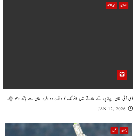
تازہ ترین
خیبر پختونخوا
ڈی آئی خان: پہاڑپور کے علاقے میں فائرنگ کا واقعہ، دو افراد جان سے ہاتھ دھو بیٹھے
JAN 12, 2026
پاکستان
کھیل