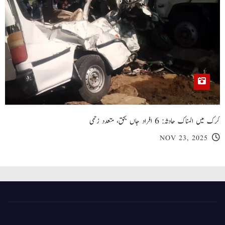
کرک میں المناک حادثہ: 6 افراد جاں بحق، متعدد زخمی
NOV 23, 2025