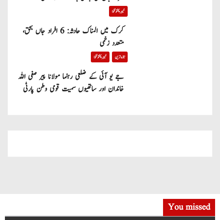
خیبر پختونخوا
کرک میں المناک حادثہ: 6 افراد جاں بحق،
متعدد زخمی
تازہ ترین
خیبر پختونخوا
جے یو آئی کے ضلعی رہنما مولانا پیر صفی اللہ
خاندان اور ساتھیوں سمیت قومی وطن پارٹی
میں شامل
You missed