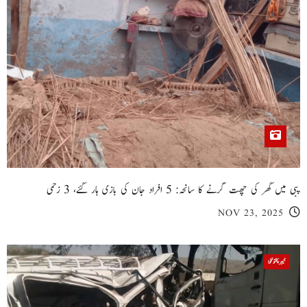
پبی میں گھر کی چھت گرنے کا سانحہ: 5 افراد جان کی بازی ہار گئے، 3 زخمی
NOV 23, 2025
خیبر پختونخوا