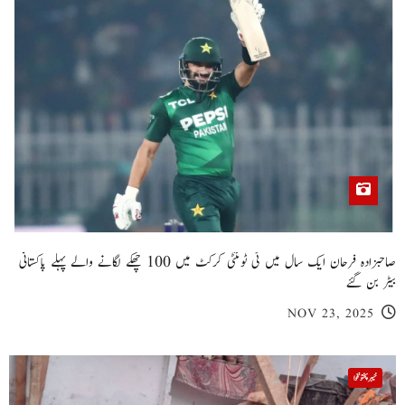
صاحبزادہ فرحان ایک سال میں ٹی ٹوئنٹی کرکٹ میں 100 چھکے لگانے والے پہلے پاکستانی
بیٹر بن گئے
NOV 23, 2025
خیبر پختونخوا