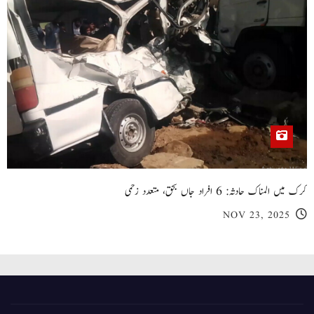
کرک میں المناک حادثہ: 6 افراد جاں بحق، متعدد زخمی
NOV 23, 2025