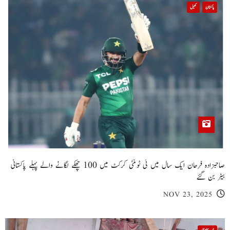
پاکستان
کھیل
صاحبزادہ فرحان ایک سال میں ٹی ٹوئنٹی کرکٹ میں 100 چھکے لگانے والے پہلے پاکستانی
بیٹر بن گئے
NOV 23, 2025