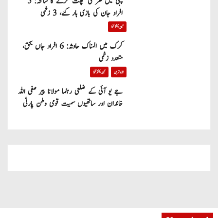
پبی میں گھر کی چھت گرنے کا سانحہ: 5
افراد جان کی بازی ہار گئے، 3 زخمی
خیبر پختونخوا
کرک میں المناک حادثہ: 6 افراد جاں بحق،
متعدد زخمی
تازہ ترین
خیبر پختونخوا
جے یو آئی کے ضلعی رہنما مولانا پیر صفی اللہ
خاندان اور ساتھیوں سمیت قومی وطن پارٹی
میں شامل