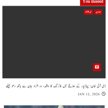
You missed
تازہ ترین
خیبر پختونخوا
ڈی آئی خان: پہاڑپور کے علاقے میں فائرنگ کا واقعہ، دو افراد جان سے ہاتھ دھو بیٹھے
JAN 12, 2026