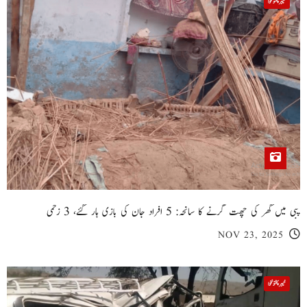
خیبر پختونخوا
پبی میں گھر کی چھت گرنے کا سانحہ: 5 افراد جان کی بازی ہار گئے، 3 زخمی
NOV 23, 2025
خیبر پختونخوا