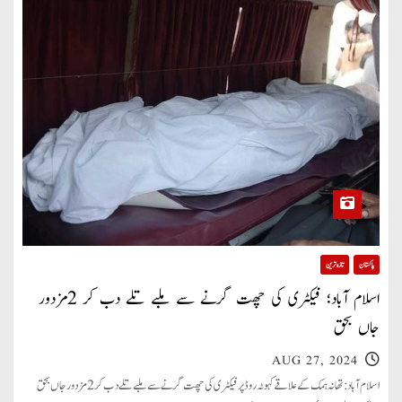
پاکستان
تازہ ترین
اسلام آباد؛ فیکٹری کی چھت گرنے سے ملبے تلے دب کر 2مزدور
جاں بحق
AUG 27, 2024
اسلام آباد: تھانہ ہمک کے علاقے کہوٹہ روڈ پر فیکٹری کی چھت گرنے سے ملبے تلے دب کر 2 مزدور جاں بحق