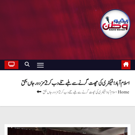
اسلام آباد؛ فیکٹری کی چھت گرنے سے ملبے تلے دب کر 2مزدور جاں بحق
Home
اسلام آباد؛ فیکٹری کی چھت گرنے سے ملبے تلے دب کر 2مزدور جاں بحق