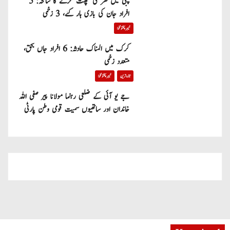
پبی میں گھر کی چھت گرنے کا سانحہ: 5
افراد جان کی بازی ہار گئے، 3 زخمی
خیبر پختونخوا
کرک میں المناک حادثہ: 6 افراد جاں بحق،
متعدد زخمی
تازہ ترین
خیبر پختونخوا
جے یو آئی کے ضلعی رہنما مولانا پیر صفی اللہ
خاندان اور ساتھیوں سمیت قومی وطن پارٹی
میں شامل