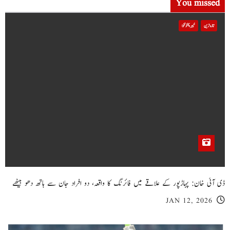
You missed
تازہ ترین
خیبر پختونخوا
ڈی آئی خان: پہاڑپور کے علاقے میں فائرنگ کا واقعہ، دو افراد جان سے ہاتھ دھو بیٹھے
JAN 12, 2026