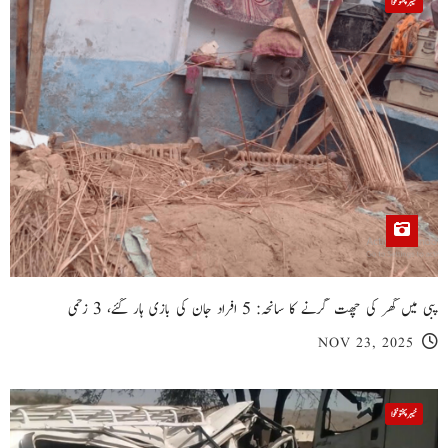
خیبر پختونخوا
پبی میں گھر کی چھت گرنے کا سانحہ: 5 افراد جان کی بازی ہار گئے، 3 زخمی
NOV 23, 2025
خیبر پختونخوا