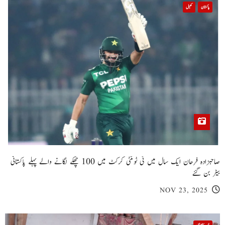
پاکستان
کھیل
صاحبزادہ فرحان ایک سال میں ٹی ٹوئنٹی کرکٹ میں 100 چھکے لگانے والے پہلے پاکستانی
بیٹر بن گئے
NOV 23, 2025