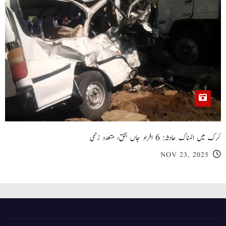
کرک میں المناک حادثہ: 6 افراد جاں بحق، متعدد زخمی
NOV 23, 2025