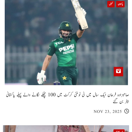
پاکستان
کھیل
صاحبزادہ فرحان ایک سال میں ٹی ٹوئنٹی کرکٹ میں 100 چھکے لگانے والے پہلے پاکستانی
بیٹر بن گئے
NOV 23, 2025