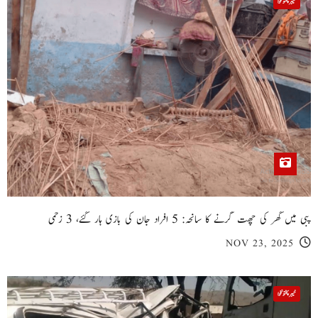
خیبر پختونخوا
پبی میں گھر کی چھت گرنے کا سانحہ: 5 افراد جان کی بازی ہار گئے، 3 زخمی
NOV 23, 2025
خیبر پختونخوا