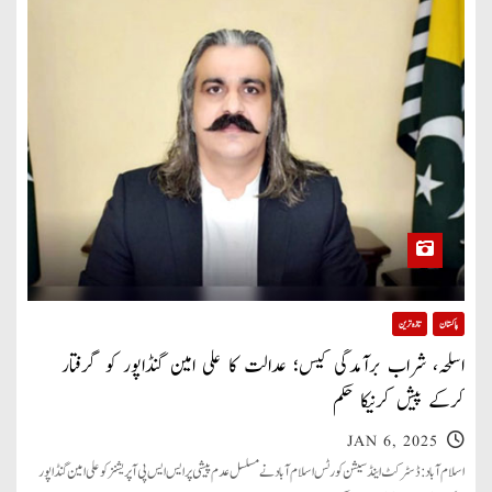
پاکستان
تازہ ترین
اسلحہ، شراب برآمدگی کیس؛ عدالت کا علی امین گنڈاپور کو گرفتار
کرکے پیش کرنیکا حکم
JAN 6, 2025
اسلام آباد: ڈسٹرکٹ اینڈ سیشن کورٹس اسلام آباد نے مسلسل عدم پیشی پر ایس ایس پی آپریشنز کو علی امین گنڈاپور