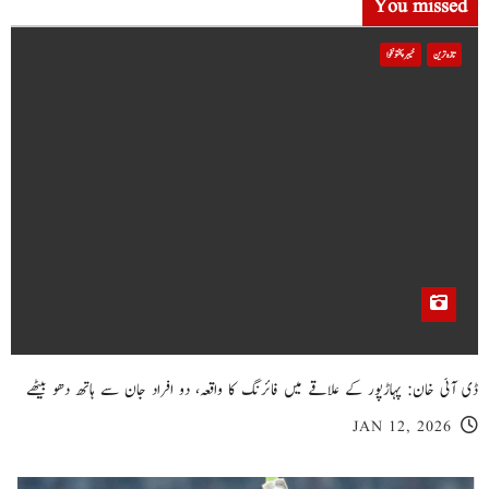
You missed
تازہ ترین
خیبر پختونخوا
ڈی آئی خان: پہاڑپور کے علاقے میں فائرنگ کا واقعہ، دو افراد جان سے ہاتھ دھو بیٹھے
JAN 12, 2026