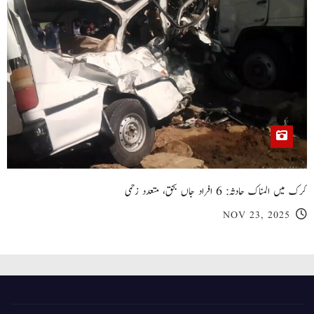
کرک میں المناک حادثہ: 6 افراد جاں بحق، متعدد زخمی
NOV 23, 2025