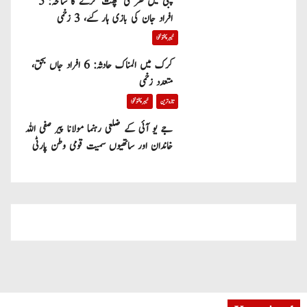
پبی میں گھر کی چھت گرنے کا سانحہ: 5
افراد جان کی بازی ہار گئے، 3 زخمی
خیبر پختونخوا
کرک میں المناک حادثہ: 6 افراد جاں بحق،
متعدد زخمی
تازہ ترین
خیبر پختونخوا
جے یو آئی کے ضلعی رہنما مولانا پیر صفی اللہ
خاندان اور ساتھیوں سمیت قومی وطن پارٹی
میں شامل