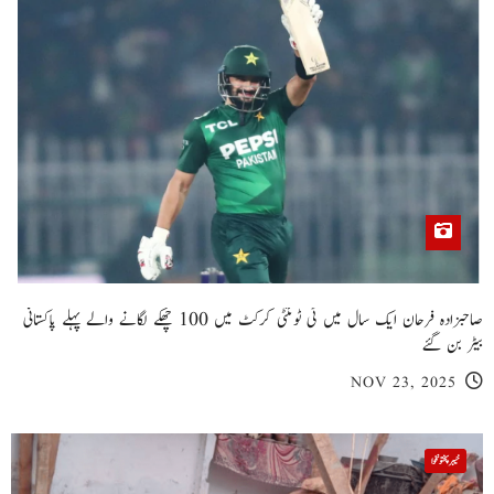
صاحبزادہ فرحان ایک سال میں ٹی ٹوئنٹی کرکٹ میں 100 چھکے لگانے والے پہلے پاکستانی
بیٹر بن گئے
NOV 23, 2025
خیبر پختونخوا