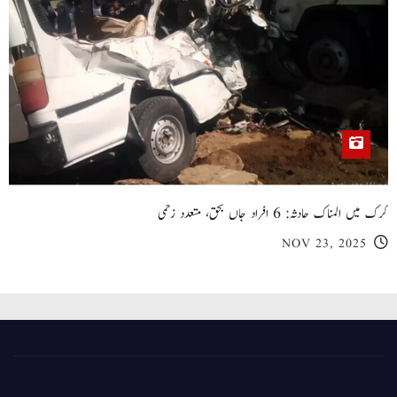
کرک میں المناک حادثہ: 6 افراد جاں بحق، متعدد زخمی
NOV 23, 2025