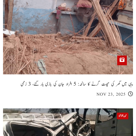
پبی میں گھر کی چھت گرنے کا سانحہ: 5 افراد جان کی بازی ہار گئے، 3 زخمی
NOV 23, 2025
خیبر پختونخوا