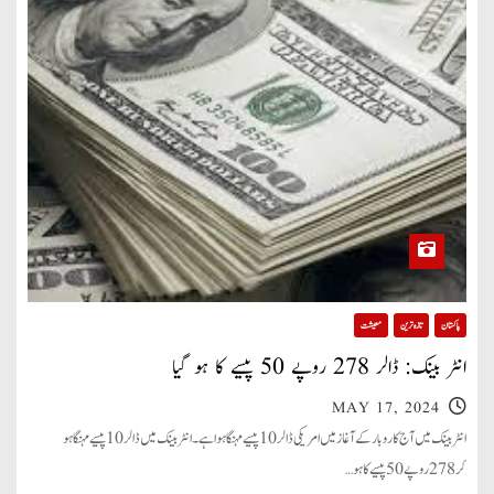
پاکستان
تازہ ترین
معیشت
انٹر بینک: ڈالر 278 روپے 50 پیسے کا ہو گیا
MAY 17, 2024
انٹر بینک میں آج کاروبار کے آغاز میں امریکی ڈالر 10 پیسے مہنگا ہوا ہے۔ انٹر بینک میں ڈالر 10 پیسے مہنگا ہو
کر 278 روپے 50 پیسے کا ہو…