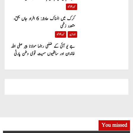
خیبر پختونخوا
کرک میں المناک حادثہ: 6 افراد جاں بحق،
متعدد زخمی
تازہ ترین
خیبر پختونخوا
جے یو آئی کے ضلعی رہنما مولانا پیر صفی اللہ
خاندان اور ساتھیوں سمیت قومی وطن پارٹی
میں شامل
You missed