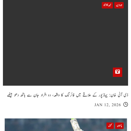
تازہ ترین
خیبر پختونخوا
ڈی آئی خان: پہاڑپور کے علاقے میں فائرنگ کا واقعہ، دو افراد جان سے ہاتھ دھو بیٹھے
JAN 12, 2026
پاکستان
کھیل