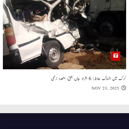
کرک میں المناک حادثہ: 6 افراد جاں بحق، متعدد زخمی
NOV 23, 2025