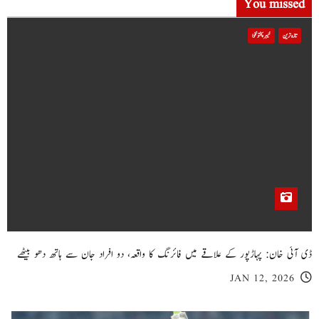
You missed
تازہ ترین
خیبر پختونخوا
ڈی آئی خان: پہاڑپور کے علاقے میں فائرنگ کا واقعہ، دو افراد جان سے ہاتھ دھو بیٹھے
JAN 12, 2026