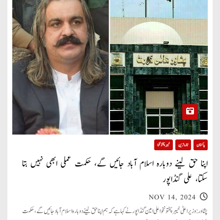
پاکستان
تازہ ترین
خیبر پختونخوا
اپنا حق لینے دوبارہ اسلام آباد جائیں گے، حکمت عملی ابھی نہیں بتا
سکتا، علی گنڈاپور
NOV 14, 2024
پشاور: وزیراعلیٰ خیبر پختونخوا علی امین گنڈاپور نے کہا ہے کہ ہم اپنا حق لینے دوبارہ اسلام آباد جائیں گے، حکمت