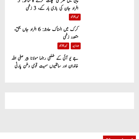
پبی میں گھر کی چھت گرنے کا سانحہ: 5
افراد جان کی بازی ہار گئے، 3 زخمی
خیبر پختونخوا
کرک میں المناک حادثہ: 6 افراد جاں بحق،
متعدد زخمی
تازہ ترین
خیبر پختونخوا
جے یو آئی کے ضلعی رہنما مولانا پیر صفی اللہ
خاندان اور ساتھیوں سمیت قومی وطن پارٹی
میں شامل