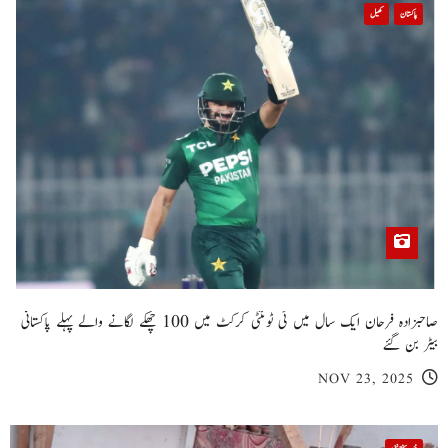
پاکستان
کھیل
صاحبزادہ فرحان ایک سال میں ٹی ٹوئنٹی کرکٹ میں 100 چھکے لگانے والے پہلے پاکستانی
بیٹر بن گئے
NOV 23, 2025