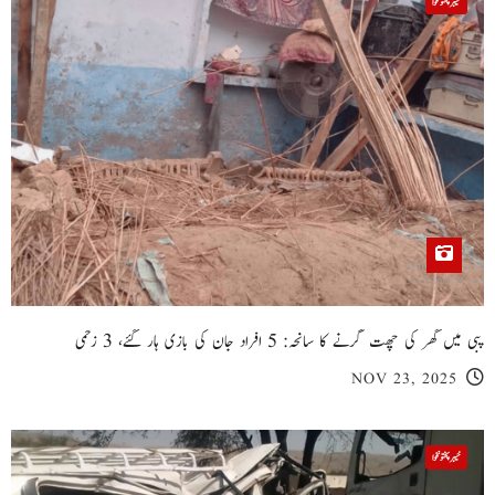
خیبر پختونخوا
پبی میں گھر کی چھت گرنے کا سانحہ: 5 افراد جان کی بازی ہار گئے، 3 زخمی
NOV 23, 2025
خیبر پختونخوا