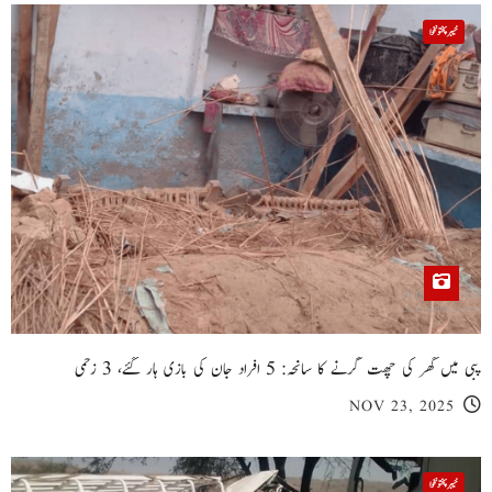
خیبر پختونخوا
پبی میں گھر کی چھت گرنے کا سانحہ: 5 افراد جان کی بازی ہار گئے، 3 زخمی
NOV 23, 2025
خیبر پختونخوا