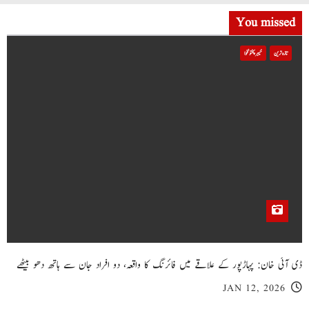
You missed
تازہ ترین
خیبر پختونخوا
ڈی آئی خان: پہاڑپور کے علاقے میں فائرنگ کا واقعہ، دو افراد جان سے ہاتھ دھو بیٹھے
JAN 12, 2026