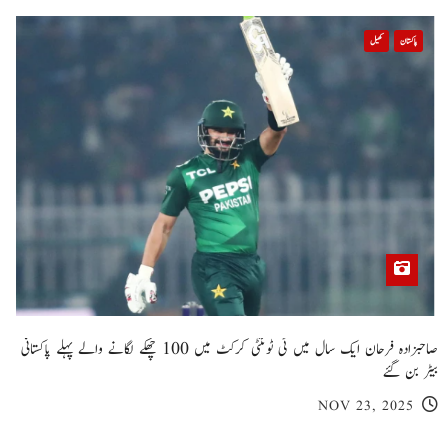
پاکستان
کھیل
صاحبزادہ فرحان ایک سال میں ٹی ٹوئنٹی کرکٹ میں 100 چھکے لگانے والے پہلے پاکستانی
بیٹر بن گئے
NOV 23, 2025