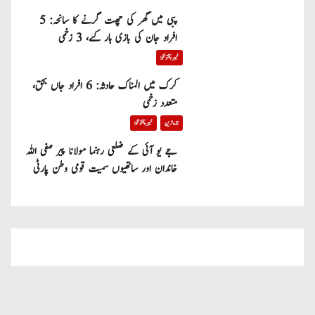
پبی میں گھر کی چھت گرنے کا سانحہ: 5
افراد جان کی بازی ہار گئے، 3 زخمی
خیبر پختونخوا
کرک میں المناک حادثہ: 6 افراد جاں بحق،
متعدد زخمی
تازہ ترین
خیبر پختونخوا
جے یو آئی کے ضلعی رہنما مولانا پیر صفی اللہ
خاندان اور ساتھیوں سمیت قومی وطن پارٹی
میں شامل