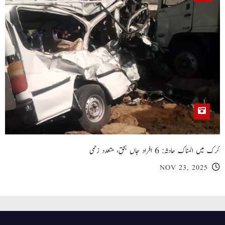
کرک میں المناک حادثہ: 6 افراد جاں بحق، متعدد زخمی
NOV 23, 2025