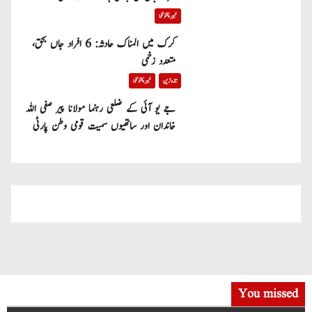
خیبر پختونخوا
کرک میں المناک حادثہ: 6 افراد جاں بحق،
متعدد زخمی
تازہ ترین
خیبر پختونخوا
جے یو آئی کے ضلعی رہنما مولانا پیر صفی اللہ
خاندان اور ساتھیوں سمیت قومی وطن پارٹی
میں شامل
You missed