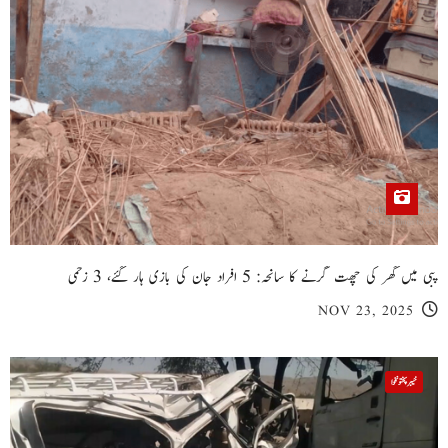
پبی میں گھر کی چھت گرنے کا سانحہ: 5 افراد جان کی بازی ہار گئے، 3 زخمی
NOV 23, 2025
خیبر پختونخوا