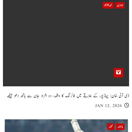
تازہ ترین
خیبر پختونخوا
ڈی آئی خان: پہاڑپور کے علاقے میں فائرنگ کا واقعہ، دو افراد جان سے ہاتھ دھو بیٹھے
JAN 12, 2026
پاکستان
کھیل