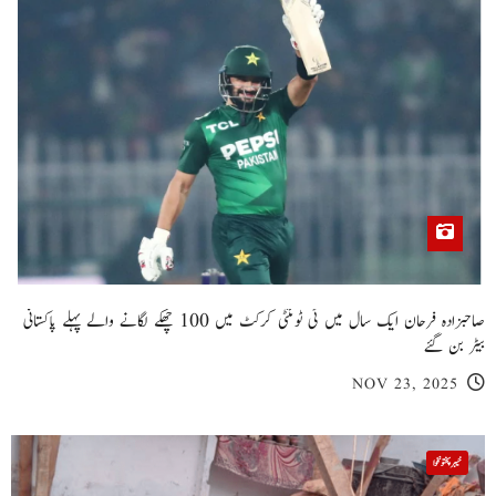
صاحبزادہ فرحان ایک سال میں ٹی ٹوئنٹی کرکٹ میں 100 چھکے لگانے والے پہلے پاکستانی
بیٹر بن گئے
NOV 23, 2025
خیبر پختونخوا