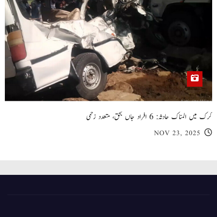
کرک میں المناک حادثہ: 6 افراد جاں بحق، متعدد زخمی
NOV 23, 2025