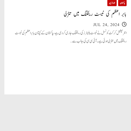
پاکستان
تازہ ترین
بابر اعظم کی ٹیسٹ رینکنگ میں تنزلی
JUL 24, 2024
انٹرنیشنل کرکٹ کونسل نے ٹیسٹ پلیئرز کی رینکنگ جاری کر دی ہے، پاکستان کے کپتان بابر اعظم کی ٹیسٹ
رینکنگ میں تنزلی ہوئی ہے۔ آئی سی سی کی جانب سے…