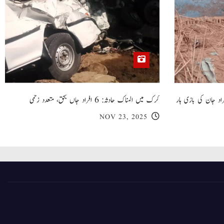
 گھر کی چھت گرنے کا سانحہ: 5 افراد جان کی بازی ہار
کرک میں المناک حادثہ: 6 افراد جاں بحق، متعدد زخمی
NOV 23, 2025