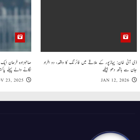
ڈی آئی خان: پہاڑپور کے علاقے میں فائرنگ کا واقعہ، دو افراد
جان سے ہاتھ دھو بیٹھے
لگانے والے پہلے پاکست
V 23, 2025
JAN 12, 2026