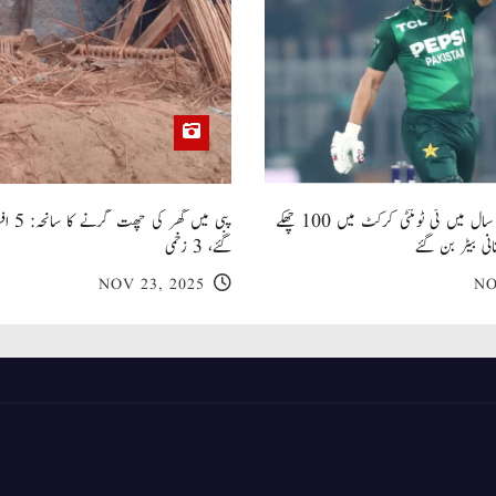
صاحبزادہ فرحان ایک سال میں ٹی ٹوئنٹی کرکٹ میں 100 چھکے
پبی میں
انی بیٹر بن گئے
گئے، 3 زخمی
NOV 23, 2025
NO