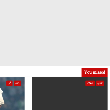
You missed
تازہ ترین
خیبر پختونخوا
پاکستان
کھیل