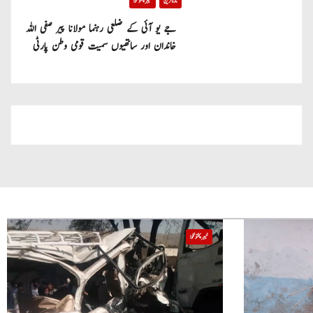
تازہ ترین
خیبر پختونخوا
جے یو آئی کے ضلعی رہنما مولانا پیر صفی اللہ
خاندان اور ساتھیوں سمیت قومی وطن پارٹی
میں شامل
خیبر پختونخوا