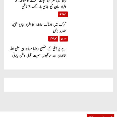
پبی میں گھر کی چھت گرنے کا سانحہ: 5
افراد جان کی بازی ہار گئے، 3 زخمی
خیبر پختونخوا
کرک میں المناک حادثہ: 6 افراد جاں بحق،
متعدد زخمی
تازہ ترین
خیبر پختونخوا
جے یو آئی کے ضلعی رہنما مولانا پیر صفی اللہ
خاندان اور ساتھیوں سمیت قومی وطن پارٹی
میں شامل