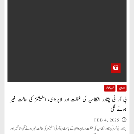
تازہ ترین
خیبر پختونخوا
بی آر ٹی پشاور انتظامیہ کی غفلت اور لاپرواہی، اسٹیشنز کی حالت غیر
ہونے لگی
FEB 4, 2025
پشاور: بی آر ٹی پشاور انتظامیہ کی غفلت اور لاپرواہی کے باعث بی آر ٹی اسٹیشنز کی حالت غیر ہونے لگی، ٹائلیں اور