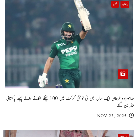
پاکستان
کھیل
صاحبزادہ فرحان ایک سال میں ٹی ٹوئنٹی کرکٹ میں 100 چھکے لگانے والے پہلے پاکستانی
بیٹر بن گئے
NOV 23, 2025