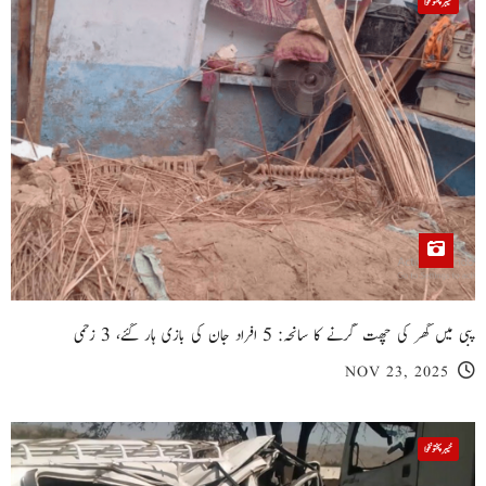
خیبر پختونخوا
پبی میں گھر کی چھت گرنے کا سانحہ: 5 افراد جان کی بازی ہار گئے، 3 زخمی
NOV 23, 2025
خیبر پختونخوا