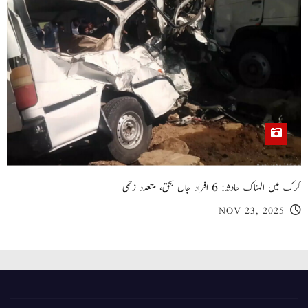
کرک میں المناک حادثہ: 6 افراد جاں بحق، متعدد زخمی
NOV 23, 2025