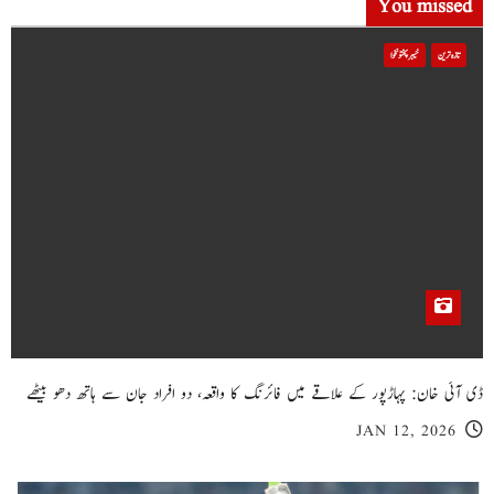
You missed
تازہ ترین
خیبر پختونخوا
ڈی آئی خان: پہاڑپور کے علاقے میں فائرنگ کا واقعہ، دو افراد جان سے ہاتھ دھو بیٹھے
JAN 12, 2026