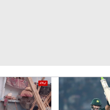
خیبر پختونخوا