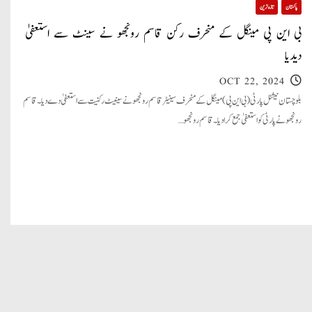
پاکستان
تازہ ترین
بی این پی مینگل کے منحرف رکن قاسم رونجھو نے سینٹ سے استعفیٰ
دیدیا
OCT 22, 2024
بلوچستان نیشنل پارٹی (بی این پی) مینگل کے منحرف سینیٹر قاسم رونجھو نے سینیٹ رکنیت سے استعفیٰ دے دیا۔ قاسم
رونجھو نے پارٹی کو استعفیٰ جمع کرا دیا۔ قاسم رونجھو…