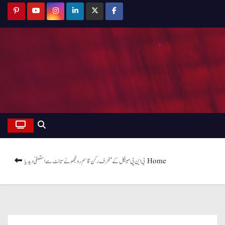
Home
بی این پی مینگل کے منحرف رکن قاسم رونجھو نے سینٹ سے استعفیٰ دیدیا