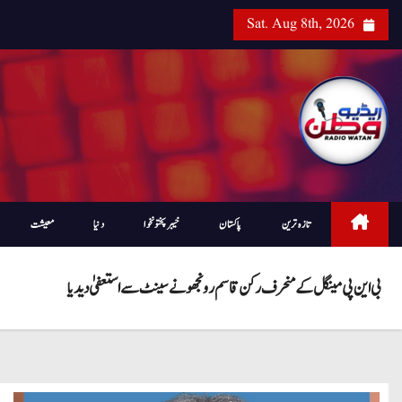
Sat. Aug 8th, 2026
تازہ ترین
پاکستان
خیبرپختونخوا
دنیا
معیشت
بی این پی مینگل کے منحرف رکن قاسم رونجھو نے سینٹ سے استعفیٰ دیدیا