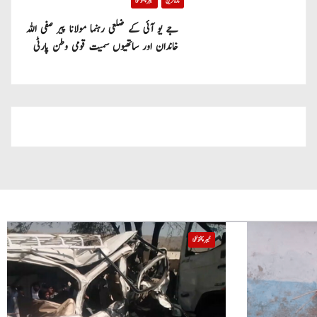
تازہ ترین
خیبر پختونخوا
جے یو آئی کے ضلعی رہنما مولانا پیر صفی اللہ
خاندان اور ساتھیوں سمیت قومی وطن پارٹی
میں شامل
خیبر پختونخوا