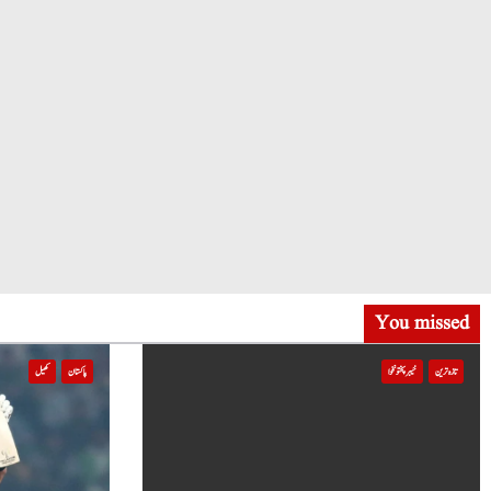
You missed
تازہ ترین
خیبر پختونخوا
پاکستان
کھیل