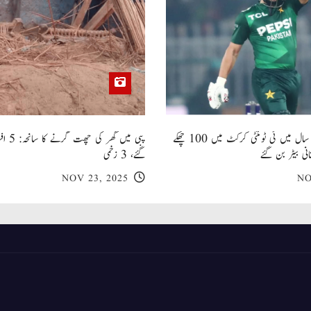
صاحبزادہ فرحان ایک سال میں ٹی ٹوئنٹی کرکٹ میں 100 چھکے
پبی میں
انی بیٹر بن گئے
گئے، 3 زخمی
NOV 23, 2025
NO