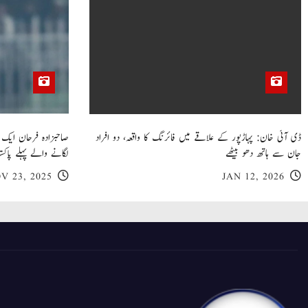
ڈی آئی خان: پہاڑپور کے علاقے میں فائرنگ کا واقعہ، دو افراد
جان سے ہاتھ دھو بیٹھے
لگانے والے پہلے پاکست
V 23, 2025
JAN 12, 2026