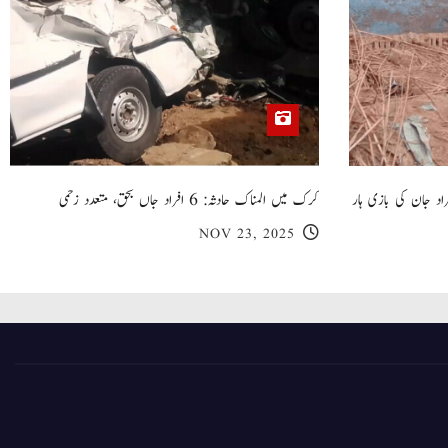
 گھر کی چھت گرنے کا سانحہ: 5 افراد جان کی بازی ہار
کرک میں المناک حادثہ: 6 افراد جاں بحق، متعدد زخمی
NOV 23, 2025