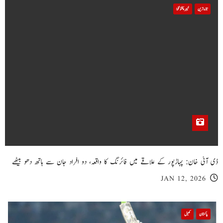
تازہ ترین
خیبر پختونخوا
ڈی آئی خان: پہاڑپور کے علاقے میں فائرنگ کا واقعہ، دو افراد جان سے ہاتھ دھو بیٹھے
JAN 12, 2026
پاکستان
کھیل