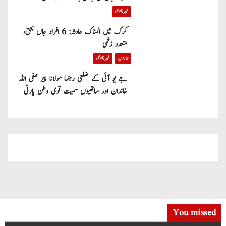
خیبر پختونخوا
کرک میں المناک حادثہ: 6 افراد جاں بحق،
متعدد زخمی
تازہ ترین
خیبر پختونخوا
جے یو آئی کے ضلعی رہنما مولانا پیر صفی اللہ
خاندان اور ساتھیوں سمیت قومی وطن پارٹی
میں شامل
You missed