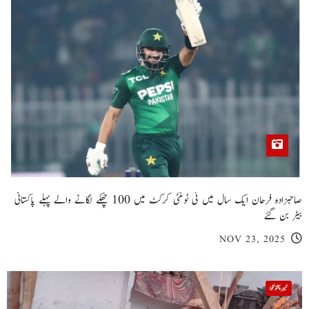
صاحبزادہ فرحان ایک سال میں ٹی ٹوئنٹی کرکٹ میں 100 چھکے لگانے والے پہلے پاکستانی
بیٹر بن گئے
NOV 23, 2025
خیبر پختونخوا