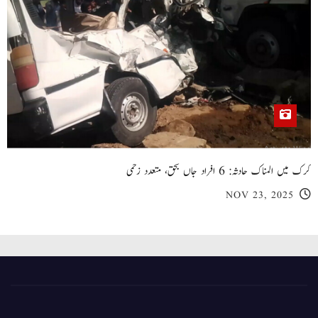
کرک میں المناک حادثہ: 6 افراد جاں بحق، متعدد زخمی
NOV 23, 2025