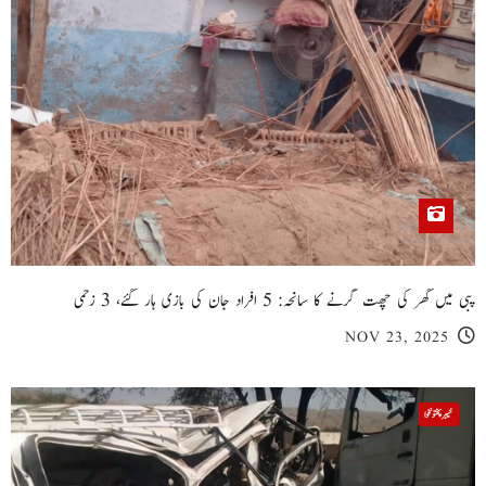
پبی میں گھر کی چھت گرنے کا سانحہ: 5 افراد جان کی بازی ہار گئے، 3 زخمی
NOV 23, 2025
خیبر پختونخوا