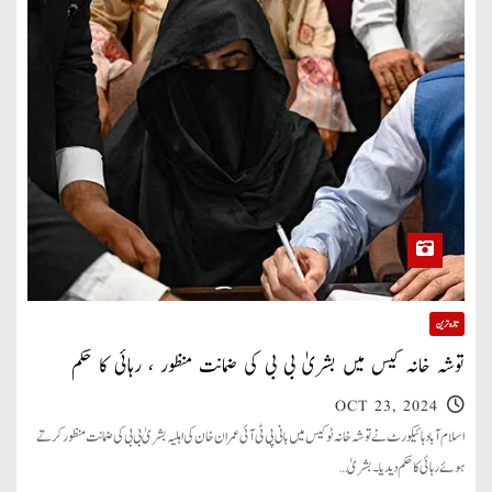
تازہ ترین
توشہ خانہ کیس میں بشریٰ بی بی کی ضمانت منظور ، رہائی کا حکم
OCT 23, 2024
اسلام آباد ہائیکورٹ نے توشہ خانہ ٹو کیس میں بانی پی ٹی آئی عمران خان کی اہلیہ بشریٰ بی بی کی ضمانت منظور کرتے
ہوئے رہائی کا حکم دیدیا۔ بشریٰ…