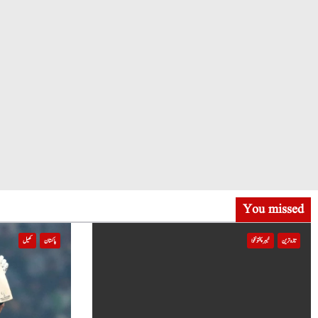
You missed
تازہ ترین
خیبر پختونخوا
پاکستان
کھیل