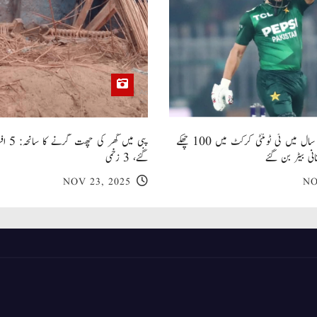
صاحبزادہ فرحان ایک سال میں ٹی ٹوئنٹی کرکٹ میں 100 چھکے
پبی میں
انی بیٹر بن گئے
گئے، 3 زخمی
NOV 23, 2025
NO