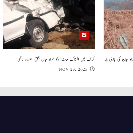
 گھر کی چھت گرنے کا سانحہ: 5 افراد جان کی بازی ہار
کرک میں المناک حادثہ: 6 افراد جاں بحق، متعدد زخمی
NOV 23, 2025