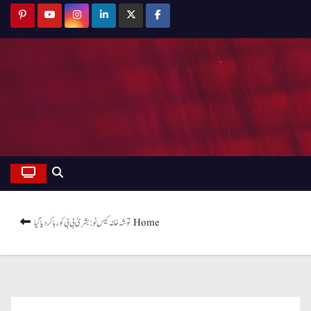
Home
توشہ خانہ کیس ٹو: بشریٰ بی بی کو رہا کر دیا گیا