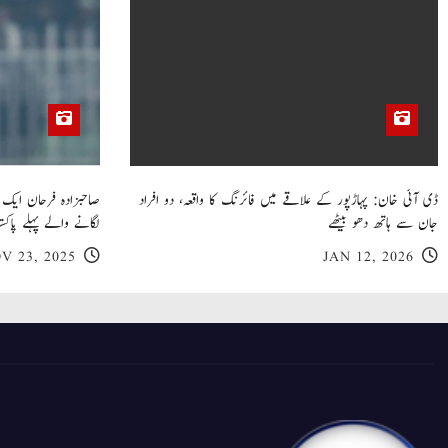
ڈی آئی خان: پہاڑپور کے علاقے میں فائرنگ کا واقعہ، دو افراد
جان سے ہاتھ دھو بیٹھے
لگانے والے پہلے پاکست
V 23, 2025
JAN 12, 2026