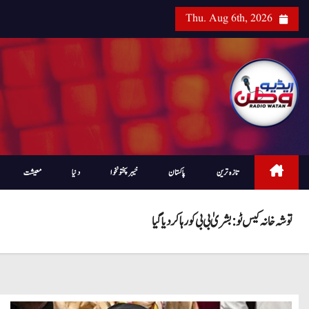
Thu. Aug 6th, 2026
تازہ ترین
پاکستان
خیبرپختونخوا
دنیا
معیشت
توشہ خانہ کیس ٹو: بشریٰ بی بی کو رہا کر دیا گیا