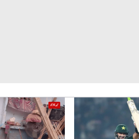
خیبر پختونخوا