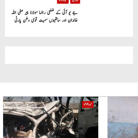
تازہ ترین
خیبر پختونخوا
جے یو آئی کے ضلعی رہنما مولانا پیر صفی اللہ
خاندان اور ساتھیوں سمیت قومی وطن پارٹی
میں شامل
خیبر پختونخوا