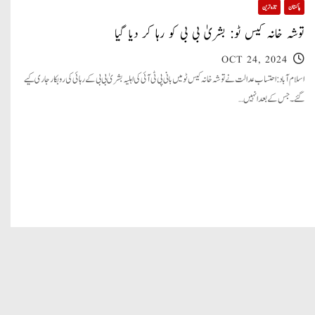
پاکستان
تازہ ترین
توشہ خانہ کیس ٹو: بشریٰ بی بی کو رہا کر دیا گیا
OCT 24, 2024
اسلام آباد: احتساب عدالت نے توشہ خانہ کیس ٹو میں بانی پی ٹی آئی کی اہلیہ بشریٰ بی بی کے رہائی کی روبکار جاری کیے
گئے۔ جس کے بعد انہیں…