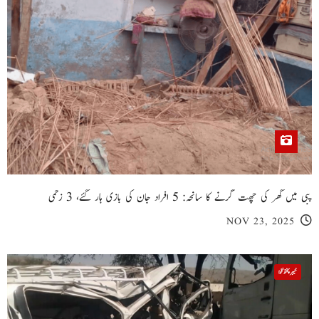
پبی میں گھر کی چھت گرنے کا سانحہ: 5 افراد جان کی بازی ہار گئے، 3 زخمی
NOV 23, 2025
خیبر پختونخوا