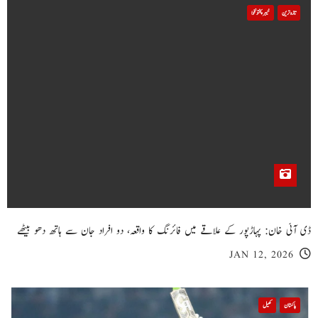
تازہ ترین
خیبر پختونخوا
ڈی آئی خان: پہاڑپور کے علاقے میں فائرنگ کا واقعہ، دو افراد جان سے ہاتھ دھو بیٹھے
JAN 12, 2026
پاکستان
کھیل