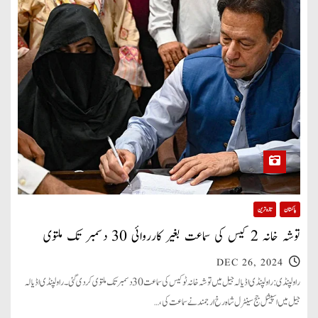
پاکستان
تازہ ترین
توشہ خانہ 2 کیس کی سماعت بغیر کارروائی 30 دسمبر تک ملتوی
DEC 26, 2024
راولپنڈی: راولپنڈی اڈیالہ جیل میں توشہ خانہ ٹو کیس کی سماعت 30 دسمبر تک ملتوی کردی گئی۔ راولپنڈی اڈیالہ
جیل میں اسپیشل جج سینٹرل شاہ رخ ارجمند نے سماعت کی،…