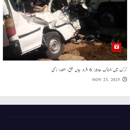
کرک میں المناک حادثہ: 6 افراد جاں بحق، متعدد زخمی
NOV 23, 2025