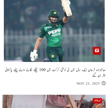
صاحبزادہ فرحان ایک سال میں ٹی ٹوئنٹی کرکٹ میں 100 چھکے لگانے والے پہلے پاکستانی
بیٹر بن گئے
NOV 23, 2025
خیبر پختونخوا