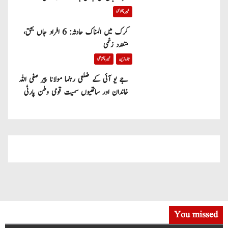
خیبر پختونخوا
کرک میں المناک حادثہ: 6 افراد جاں بحق،
متعدد زخمی
تازہ ترین
خیبر پختونخوا
جے یو آئی کے ضلعی رہنما مولانا پیر صفی اللہ
خاندان اور ساتھیوں سمیت قومی وطن پارٹی
میں شامل
You missed