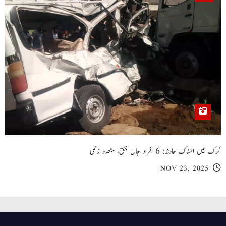
کرک میں المناک حادثہ: 6 افراد جاں بحق، متعدد زخمی
NOV 23, 2025