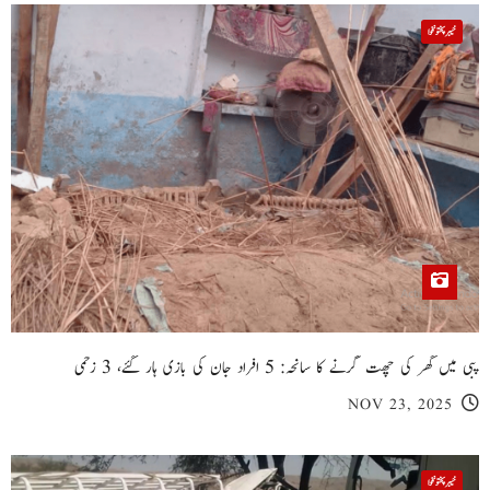
خیبر پختونخوا
پبی میں گھر کی چھت گرنے کا سانحہ: 5 افراد جان کی بازی ہار گئے، 3 زخمی
NOV 23, 2025
خیبر پختونخوا