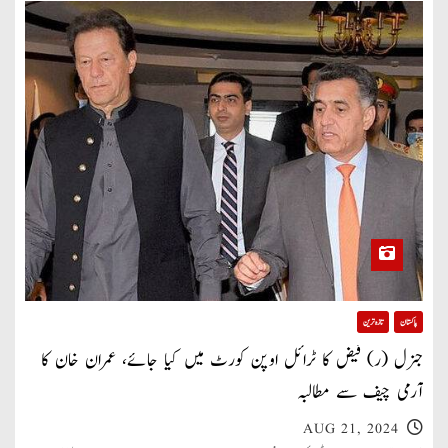
پاکستان
تازہ ترین
جنرل (ر) فیض کا ٹرائل اوپن کورٹ میں کیا جائے، عمران خان کا
آرمی چیف سے مطالبہ
AUG 21, 2024