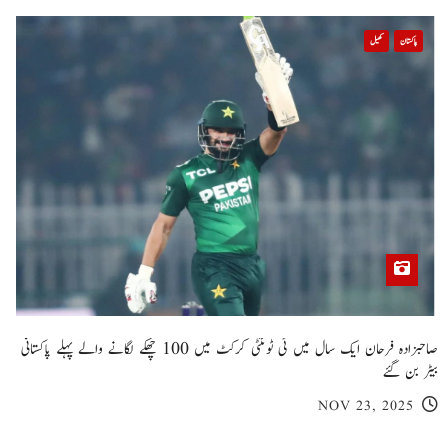
پاکستان
کھیل
صاحبزادہ فرحان ایک سال میں ٹی ٹوئنٹی کرکٹ میں 100 چھکے لگانے والے پہلے پاکستانی
بیٹر بن گئے
NOV 23, 2025