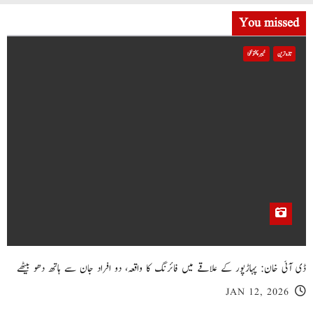
You missed
تازہ ترین
خیبر پختونخوا
ڈی آئی خان: پہاڑپور کے علاقے میں فائرنگ کا واقعہ، دو افراد جان سے ہاتھ دھو بیٹھے
JAN 12, 2026