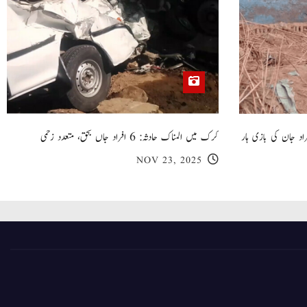
 گھر کی چھت گرنے کا سانحہ: 5 افراد جان کی بازی ہار
کرک میں المناک حادثہ: 6 افراد جاں بحق، متعدد زخمی
NOV 23, 2025