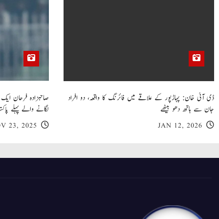
ڈی آئی خان: پہاڑپور کے علاقے میں فائرنگ کا واقعہ، دو افراد
جان سے ہاتھ دھو بیٹھے
لگانے والے پہلے پاکست
V 23, 2025
JAN 12, 2026