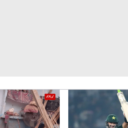
خیبر پختونخوا