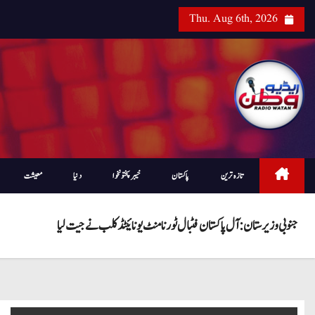
Thu. Aug 6th, 2026
تازہ ترین
پاکستان
خیبرپختونخوا
دنیا
معیشت
جنوبی وزیرستان: آل پاکستان فٹبال ٹورنامنٹ یونائیٹڈ کلب نے جیت لیا