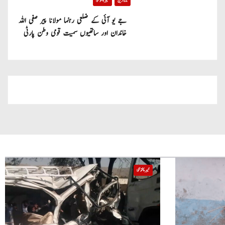
تازہ ترین
خیبر پختونخوا
جے یو آئی کے ضلعی رہنما مولانا پیر صفی اللہ
خاندان اور ساتھیوں سمیت قومی وطن پارٹی
میں شامل
خیبر پختونخوا