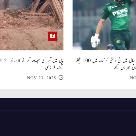
صاحبزادہ فرحان ایک سال میں ٹی ٹوئنٹی کرکٹ میں 100 چھکے
پبی میں
انی بیٹر بن گئے
گئے، 3 زخمی
NOV 23, 2025
NO