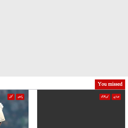
You missed
تازہ ترین
خیبر پختونخوا
پاکستان
کھیل