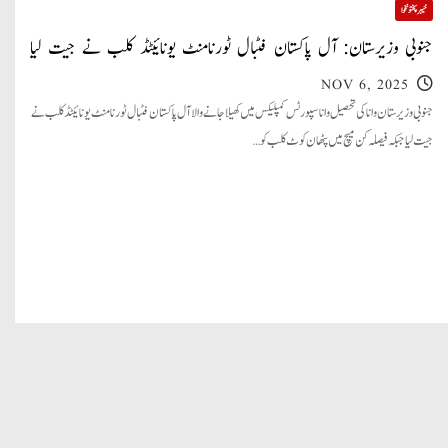
خیبر پختونخوا
جنوبی وزیرستان: آل پاکستان فٹبال ٹورنامنٹ یونائیٹڈ کلب نے جیت لیا
NOV 6, 2025
جنوبی وزیرستان وانا کی تحصیل وانا سپورٹس کمپلیکس میں کھیلا جانے والا آل پاکستان فٹبال ٹورنامنٹ یونائیٹڈ کلب نے
جیت لیا جبکہ فیصلہ کن میچ میں پٹھان کوٹ کلب کو…