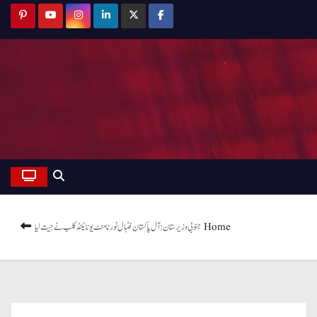
Home
جنوبی وزیرستان: آل پاکستان فٹبال ٹورنامنٹ یونائیٹڈ کلب نے جیت لیا