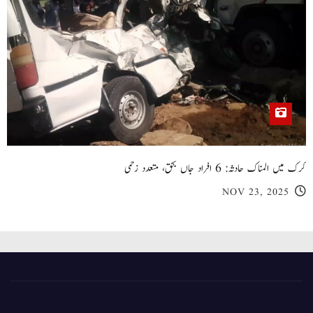
کرک میں المناک حادثہ: 6 افراد جاں بحق، متعدد زخمی
NOV 23, 2025