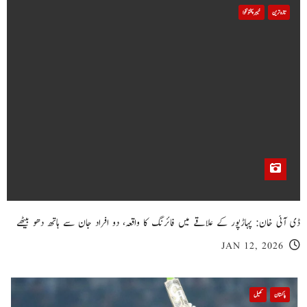
تازہ ترین
خیبر پختونخوا
ڈی آئی خان: پہاڑپور کے علاقے میں فائرنگ کا واقعہ، دو افراد جان سے ہاتھ دھو بیٹھے
JAN 12, 2026
پاکستان
کھیل