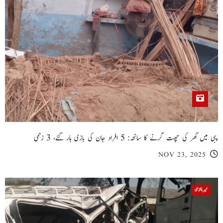
پبی میں گھر کی چھت گرنے کا سانحہ: 5 افراد جان کی بازی ہار گئے، 3 زخمی
NOV 23, 2025
خیبر پختونخوا