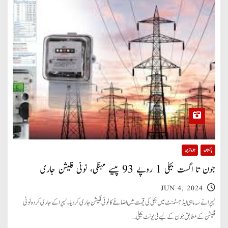
پاکستان
تازہ ترین
جون تا اگست بجلی 1 روپے 93 پیسے مہنگی، نوٹی فکیشن جاری
JUN 4, 2024
نیپرا نے سہ ماہی ایڈجسٹمنٹ میں بجلی کی قیمت میں اضافے کا نوٹی فکیشن جاری کردیا۔ نیپرا کے جاری کردہ نوٹی
فکیشن کے مطابق جون کے لیے فی یونٹ بجلی…