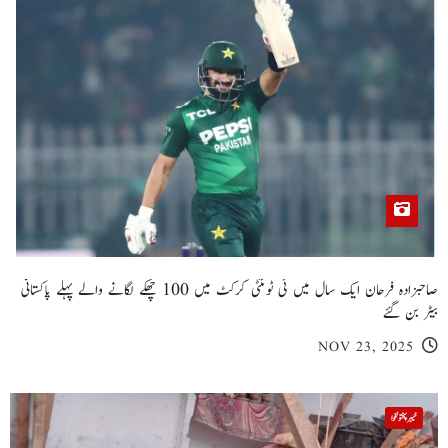
صاحبزادہ فرحان ایک سال میں ٹی ٹوئنٹی کرکٹ میں 100 چھکے لگانے والے پہلے پاکستانی
بیٹر بن گئے
NOV 23, 2025
خیبر پختونخوا