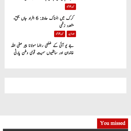
خیبر پختونخوا
کرک میں المناک حادثہ: 6 افراد جاں بحق،
متعدد زخمی
تازہ ترین
خیبر پختونخوا
جے یو آئی کے ضلعی رہنما مولانا پیر صفی اللہ
خاندان اور ساتھیوں سمیت قومی وطن پارٹی
میں شامل
You missed