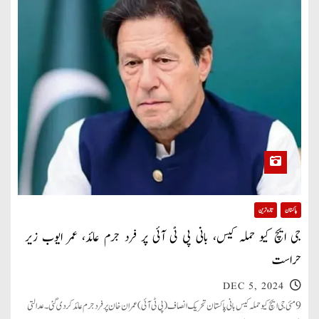
پاکستان
تازہ ترین
جی ایچ کیو حملہ کیس، بانی پی ٹی آئی پر فرد جرم عائد، عمر ایوب زیر
حراست
DEC 5, 2024
9 مئی جی ایچ کیو حملہ کیس بانی پاکستان تحریک انصاف (پی ٹی آئی) عمران خان پر فرد جرم عائد کردی گئی۔ عدالتی