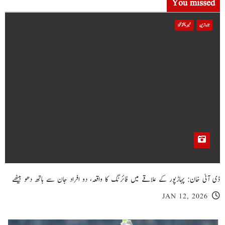
You missed
تازہ ترین
خیبر پختونخوا
ڈی آئی خان: پہاڑپور کے علاقے میں فائرنگ کا واقعہ، دو افراد جان سے ہاتھ دھو بیٹھے
JAN 12, 2026