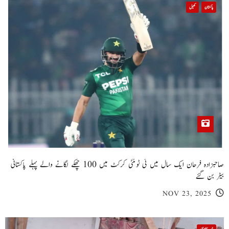
پاکستان
کھیل
صاحبزادہ فرحان ایک سال میں ٹی ٹوئنٹی کرکٹ میں 100 چھکے لگانے والے پہلے پاکستانی
بیٹر بن گئے
NOV 23, 2025