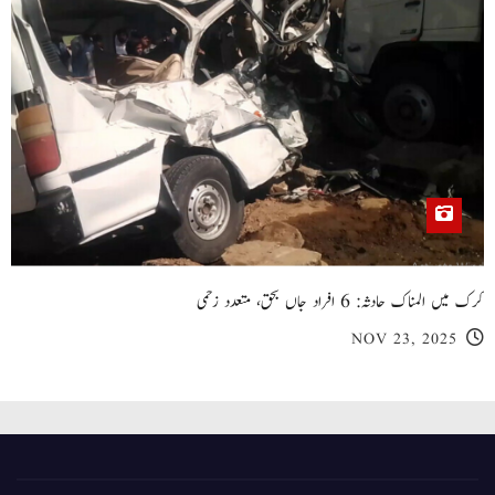
کرک میں المناک حادثہ: 6 افراد جاں بحق، متعدد زخمی
NOV 23, 2025