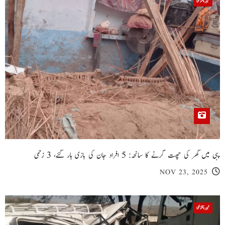
خیبر پختونخوا
پبی میں گھر کی چھت گرنے کا سانحہ: 5 افراد جان کی بازی ہار گئے، 3 زخمی
NOV 23, 2025
خیبر پختونخوا