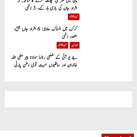
پبی میں گھر کی چھت گرنے کا سانحہ: 5
افراد جان کی بازی ہار گئے، 3 زخمی
خیبر پختونخوا
کرک میں المناک حادثہ: 6 افراد جاں بحق،
متعدد زخمی
تازہ ترین
خیبر پختونخوا
جے یو آئی کے ضلعی رہنما مولانا پیر صفی اللہ
خاندان اور ساتھیوں سمیت قومی وطن پارٹی
میں شامل