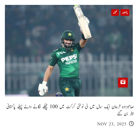
پاکستان
کھیل
صاحبزادہ فرحان ایک سال میں ٹی ٹوئنٹی کرکٹ میں 100 چھکے لگانے والے پہلے پاکستانی
بیٹر بن گئے
NOV 23, 2025