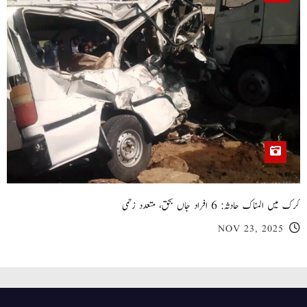
کرک میں المناک حادثہ: 6 افراد جاں بحق، متعدد زخمی
NOV 23, 2025