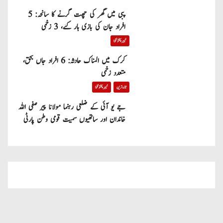
پبی میں گھر کی چھت گرنے کا سانحہ: 5
افراد جان کی بازی ہار گئے، 3 زخمی
خیبر پختونخوا
کرک میں المناک حادثہ: 6 افراد جاں بحق،
متعدد زخمی
تازہ ترین
خیبر پختونخوا
جے یو آئی کے ضلعی رہنما مولانا پیر صفی اللہ
خاندان اور ساتھیوں سمیت قومی وطن پارٹی
میں شامل