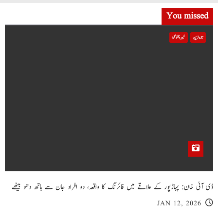
You missed
تازہ ترین
خیبر پختونخوا
ڈی آئی خان: پہاڑپور کے علاقے میں فائرنگ کا واقعہ، دو افراد جان سے ہاتھ دھو بیٹھے
JAN 12, 2026