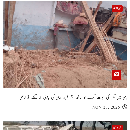
خیبر پختونخوا
پبی میں گھر کی چھت گرنے کا سانحہ: 5 افراد جان کی بازی ہار گئے، 3 زخمی
NOV 23, 2025
خیبر پختونخوا