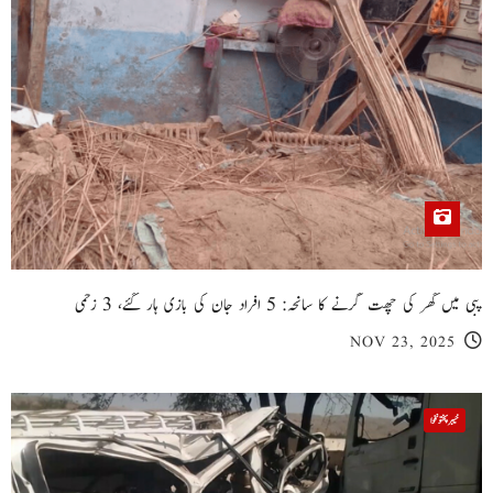
پبی میں گھر کی چھت گرنے کا سانحہ: 5 افراد جان کی بازی ہار گئے، 3 زخمی
NOV 23, 2025
خیبر پختونخوا