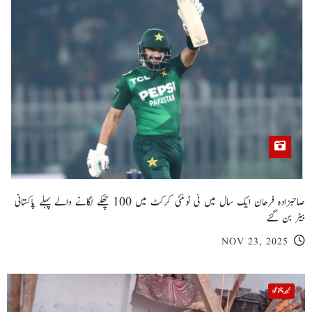
صاحبزادہ فرحان ایک سال میں ٹی ٹوئنٹی کرکٹ میں 100 چھکے لگانے والے پہلے پاکستانی
بیٹر بن گئے
NOV 23, 2025
خیبر پختونخوا