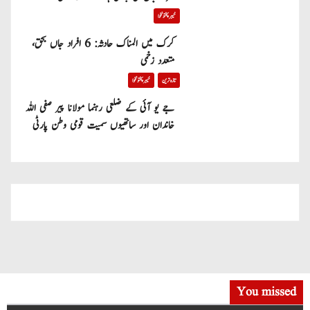
خیبر پختونخوا
کرک میں المناک حادثہ: 6 افراد جاں بحق،
متعدد زخمی
تازہ ترین
خیبر پختونخوا
جے یو آئی کے ضلعی رہنما مولانا پیر صفی اللہ
خاندان اور ساتھیوں سمیت قومی وطن پارٹی
میں شامل
You missed