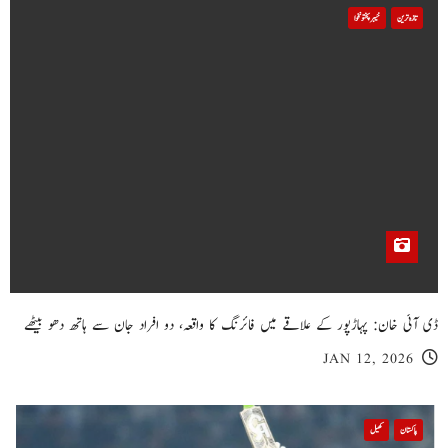
تازہ ترین
خیبر پختونخوا
ڈی آئی خان: پہاڑپور کے علاقے میں فائرنگ کا واقعہ، دو افراد جان سے ہاتھ دھو بیٹھے
JAN 12, 2026
پاکستان
کھیل