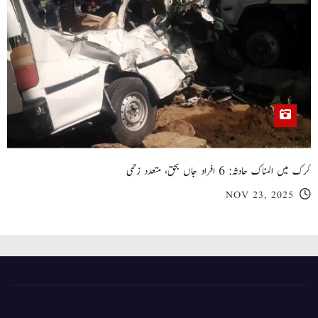
کرک میں المناک حادثہ: 6 افراد جاں بحق، متعدد زخمی
NOV 23, 2025