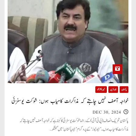
پاکستان
تازہ ترین
خیبر پختونخوا
خواجہ آصف نہیں چاہتے کہ مذاکرات کامیاب ہوں: شوکت یوسفزئی
DEC 30, 2024
پاکستان تحریک انصاف (پی ٹی آئی) کے رہنما شوکت یوسفزئی کا کہنا ہے کہ خواجہ آصف نہیں چاہتے کہ
مذاکرات کامیاب ہوں۔ ’جیو نیوز‘ کے پروگرام ’جیو پاکستان‘ میں گفتگو…