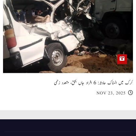
کرک میں المناک حادثہ: 6 افراد جاں بحق، متعدد زخمی
NOV 23, 2025