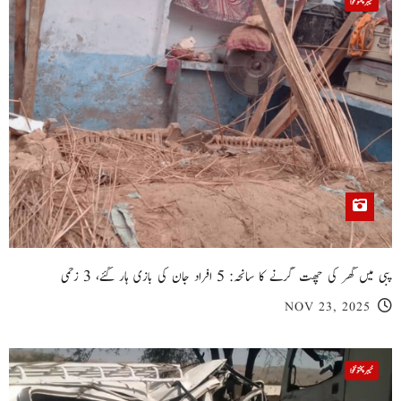
خیبر پختونخوا
پبی میں گھر کی چھت گرنے کا سانحہ: 5 افراد جان کی بازی ہار گئے، 3 زخمی
NOV 23, 2025
خیبر پختونخوا