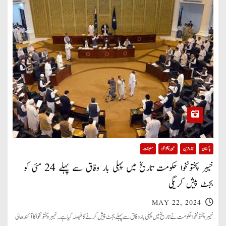
پاکستان
تازہ ترین
خیبر پختونخوا
معیشت
خیبر پختونخوا حکومت تاریخ میں پہلی بار وفاق سے پہلے 24 مئی کو
بجٹ پیش کریگی
MAY 22, 2024
خیبر پختونخوا حکومت نے تاریخ میں پہلی بار وفاق سے پہلے بجٹ پیش کرنے کا فیصلہ کیا ہے۔ خیبر پختونخوا کا آئندہ مالی