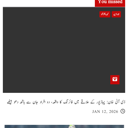
You missed
تازہ ترین
خیبر پختونخوا
ڈی آئی خان: پہاڑپور کے علاقے میں فائرنگ کا واقعہ، دو افراد جان سے ہاتھ دھو بیٹھے
JAN 12, 2026