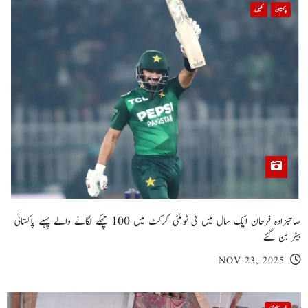
پاکستان
کھیل
صاحبزادہ فرحان ایک سال میں ٹی ٹوئنٹی کرکٹ میں 100 چھکے لگانے والے پہلے پاکستانی
بیٹر بن گئے
NOV 23, 2025