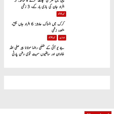
پبی میں گھر کی چھت گرنے کا سانحہ: 5
افراد جان کی بازی ہار گئے، 3 زخمی
خیبر پختونخوا
کرک میں المناک حادثہ: 6 افراد جاں بحق،
متعدد زخمی
تازہ ترین
خیبر پختونخوا
جے یو آئی کے ضلعی رہنما مولانا پیر صفی اللہ
خاندان اور ساتھیوں سمیت قومی وطن پارٹی
میں شامل