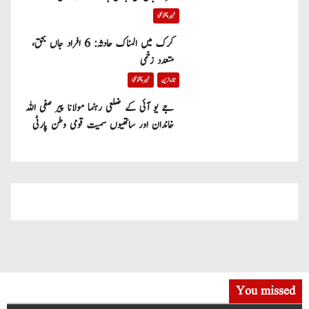
خیبر پختونخوا
کرک میں المناک حادثہ: 6 افراد جاں بحق،
متعدد زخمی
تازہ ترین
خیبر پختونخوا
جے یو آئی کے ضلعی رہنما مولانا پیر صفی اللہ
خاندان اور ساتھیوں سمیت قومی وطن پارٹی
میں شامل
You missed