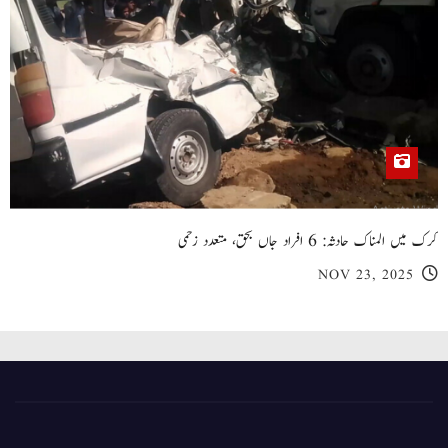
کرک میں المناک حادثہ: 6 افراد جاں بحق، متعدد زخمی
NOV 23, 2025