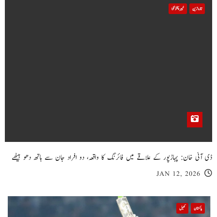
تازہ ترین
خیبر پختونخوا
ڈی آئی خان: پہاڑپور کے علاقے میں فائرنگ کا واقعہ، دو افراد جان سے ہاتھ دھو بیٹھے
JAN 12, 2026
پاکستان
کھیل