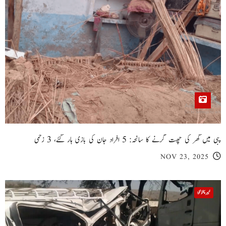
پبی میں گھر کی چھت گرنے کا سانحہ: 5 افراد جان کی بازی ہار گئے، 3 زخمی
NOV 23, 2025
خیبر پختونخوا