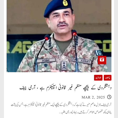
پاکستان
تازہ ترین
دہشتگردی کے پیچھے منظم غیر قانونی اسپیکٹرم ہے ، آرمی چیف
MAR 2, 2025
آرمی چیف جنرل عاصم منیر نے کہا ہے کہ دہشتگردی کے پیچھے ایک منظم غیر قانونی اسپیکٹرم ہے، جس کی پشت
پناہی کچھ مخصوص عناصر کرتے ہیں۔ بہاولپور میں طلبہ…