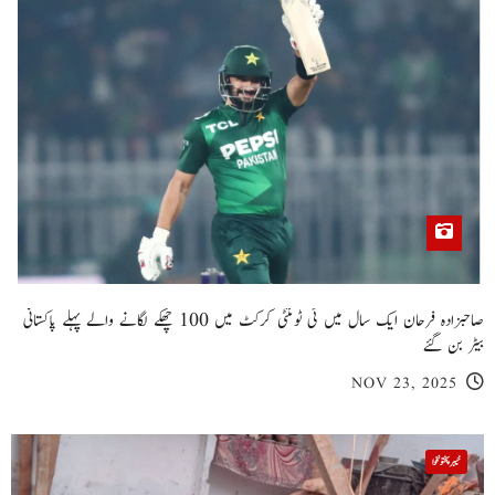
صاحبزادہ فرحان ایک سال میں ٹی ٹوئنٹی کرکٹ میں 100 چھکے لگانے والے پہلے پاکستانی
بیٹر بن گئے
NOV 23, 2025
خیبر پختونخوا