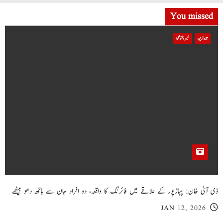
You missed
تازہ ترین
خیبر پختونخوا
ڈی آئی خان: پہاڑپور کے علاقے میں فائرنگ کا واقعہ، دو افراد جان سے ہاتھ دھو بیٹھے
JAN 12, 2026