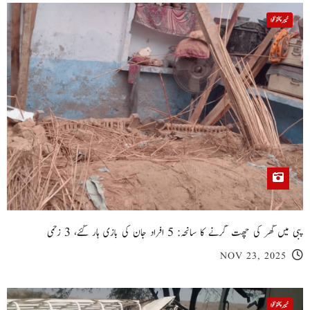
خیبر پختونخوا
پبی میں گھر کی چھت گرنے کا سانحہ: 5 افراد جان کی بازی ہار گئے، 3 زخمی
NOV 23, 2025
خیبر پختونخوا