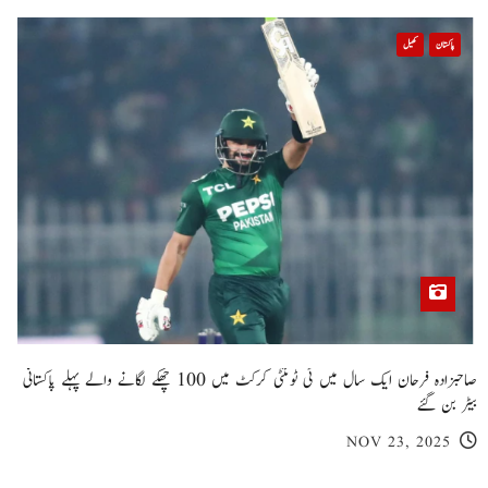
پاکستان
کھیل
صاحبزادہ فرحان ایک سال میں ٹی ٹوئنٹی کرکٹ میں 100 چھکے لگانے والے پہلے پاکستانی
بیٹر بن گئے
NOV 23, 2025