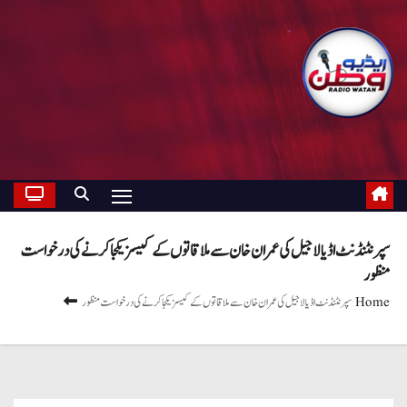
سپرنٹنڈنٹ اڈیالا جیل کی عمران خان سے ملاقاتوں کےکیسز یکجا کرنے کی درخواست
منظور
Home
سپرنٹنڈنٹ اڈیالا جیل کی عمران خان سے ملاقاتوں کےکیسز یکجا کرنے کی درخواست منظور