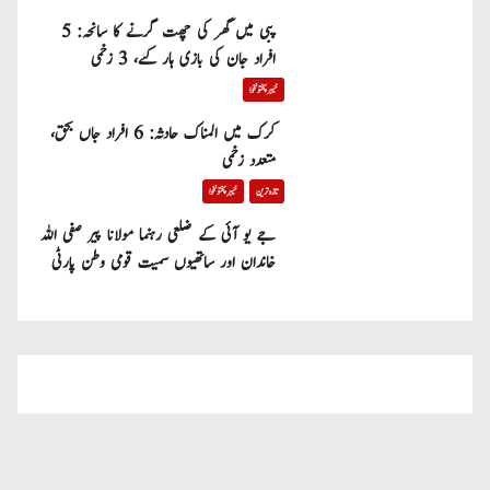
پبی میں گھر کی چھت گرنے کا سانحہ: 5
افراد جان کی بازی ہار گئے، 3 زخمی
خیبر پختونخوا
کرک میں المناک حادثہ: 6 افراد جاں بحق،
متعدد زخمی
تازہ ترین
خیبر پختونخوا
جے یو آئی کے ضلعی رہنما مولانا پیر صفی اللہ
خاندان اور ساتھیوں سمیت قومی وطن پارٹی
میں شامل