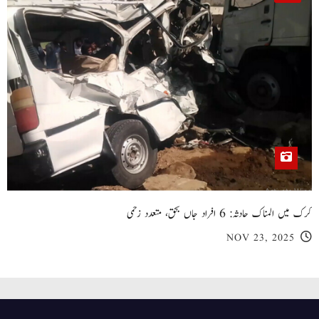
کرک میں المناک حادثہ: 6 افراد جاں بحق، متعدد زخمی
NOV 23, 2025