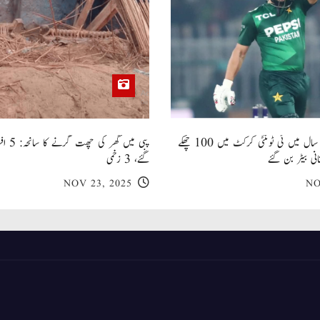
صاحبزادہ فرحان ایک سال میں ٹی ٹوئنٹی کرکٹ میں 100 چھکے
پبی میں
انی بیٹر بن گئے
گئے، 3 زخمی
NOV 23, 2025
NO