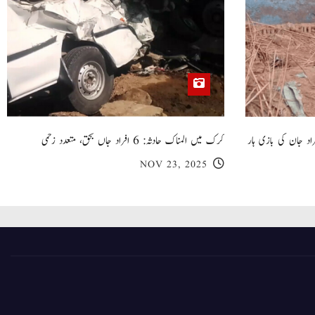
 گھر کی چھت گرنے کا سانحہ: 5 افراد جان کی بازی ہار
کرک میں المناک حادثہ: 6 افراد جاں بحق، متعدد زخمی
NOV 23, 2025