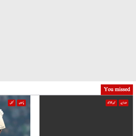
You missed
تازہ ترین
خیبر پختونخوا
پاکستان
کھیل