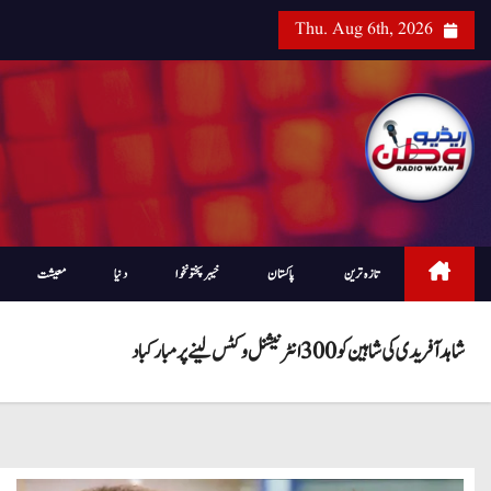
Thu. Aug 6th, 2026
تازہ ترین
پاکستان
خیبرپختونخوا
دنیا
معیشت
شاہد آفریدی کی شاہین کو 300 انٹرنیشنل وکٹس لینے پر مبارکباد