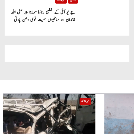
تازہ ترین
خیبر پختونخوا
جے یو آئی کے ضلعی رہنما مولانا پیر صفی اللہ
خاندان اور ساتھیوں سمیت قومی وطن پارٹی
میں شامل
خیبر پختونخوا