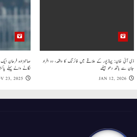
ڈی آئی خان: پہاڑپور کے علاقے میں فائرنگ کا واقعہ، دو افراد
جان سے ہاتھ دھو بیٹھے
لگانے والے پہلے پاکست
V 23, 2025
JAN 12, 2026