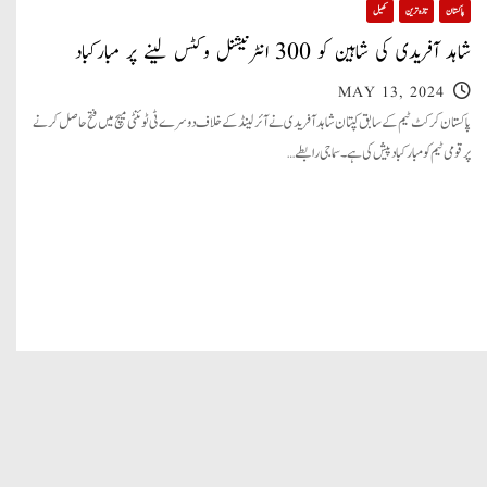
پاکستان
تازہ ترین
کھیل
شاہد آفریدی کی شاہین کو 300 انٹرنیشنل وکٹس لینے پر مبارکباد
MAY 13, 2024
پاکستان کرکٹ ٹیم کے سابق کپتان شاہد آفریدی نے آئرلینڈ کے خلاف دوسرے ٹی ٹوئنٹی میچ میں فتح حاصل کرنے
پر قومی ٹیم کو مبارکباد پیش کی ہے۔ سماجی رابطے…