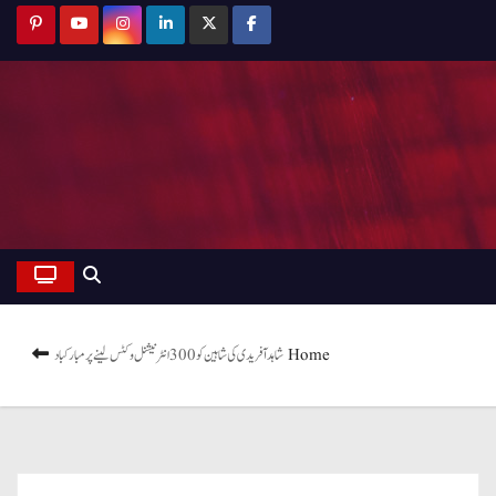
Home
شاہد آفریدی کی شاہین کو 300 انٹرنیشنل وکٹس لینے پر مبارکباد