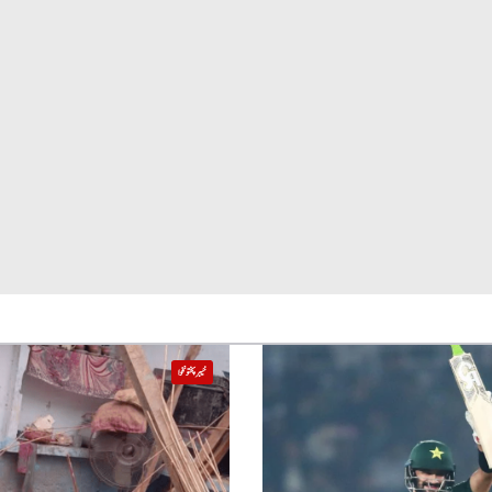
خیبر پختونخوا