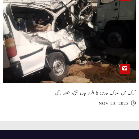
کرک میں المناک حادثہ: 6 افراد جاں بحق، متعدد زخمی
NOV 23, 2025