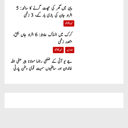
پبی میں گھر کی چھت گرنے کا سانحہ: 5
افراد جان کی بازی ہار گئے، 3 زخمی
خیبر پختونخوا
کرک میں المناک حادثہ: 6 افراد جاں بحق،
متعدد زخمی
تازہ ترین
خیبر پختونخوا
جے یو آئی کے ضلعی رہنما مولانا پیر صفی اللہ
خاندان اور ساتھیوں سمیت قومی وطن پارٹی
میں شامل