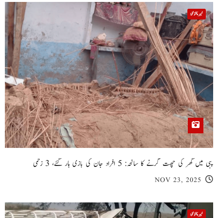
خیبر پختونخوا
پبی میں گھر کی چھت گرنے کا سانحہ: 5 افراد جان کی بازی ہار گئے، 3 زخمی
NOV 23, 2025
خیبر پختونخوا