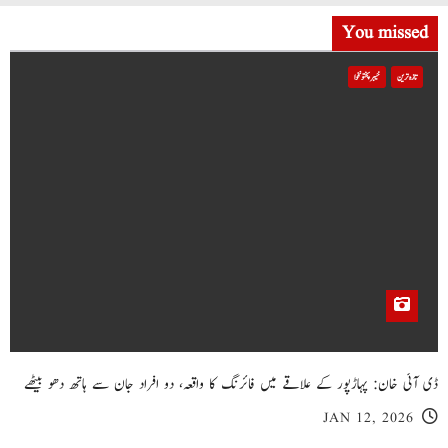
You missed
تازہ ترین
خیبر پختونخوا
ڈی آئی خان: پہاڑپور کے علاقے میں فائرنگ کا واقعہ، دو افراد جان سے ہاتھ دھو بیٹھے
JAN 12, 2026