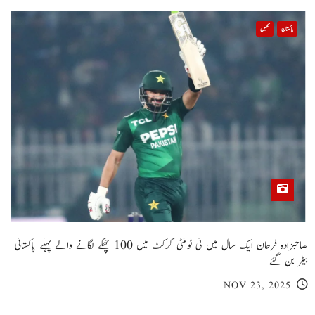
پاکستان
کھیل
صاحبزادہ فرحان ایک سال میں ٹی ٹوئنٹی کرکٹ میں 100 چھکے لگانے والے پہلے پاکستانی
بیٹر بن گئے
NOV 23, 2025