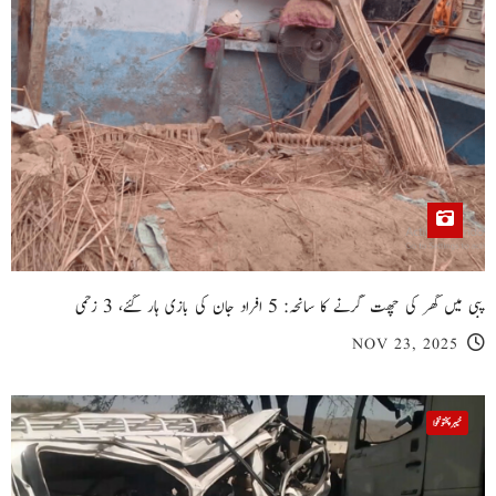
پبی میں گھر کی چھت گرنے کا سانحہ: 5 افراد جان کی بازی ہار گئے، 3 زخمی
NOV 23, 2025
خیبر پختونخوا