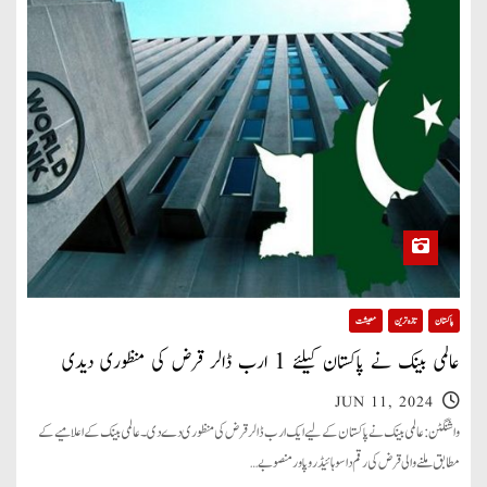
پاکستان
تازہ ترین
معیشت
عالمی بینک نے پاکستان کیلئے 1 ارب ڈالر قرض کی منظوری دیدی
JUN 11, 2024
واشنگٹن: عالمی بینک نے پاکستان کے لیے ایک ارب ڈالر قرض کی منظوری دے دی۔ عالمی بینک کے اعلامیے کے
مطابق ملنے والی قرض کی رقم داسو ہائیڈرو پاور منصوبے…