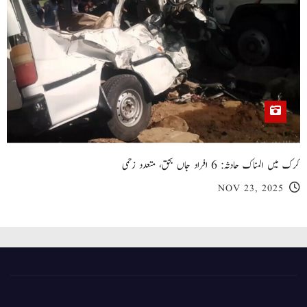
کرک میں المناک حادثہ: 6 افراد جاں بحق، متعدد زخمی
NOV 23, 2025