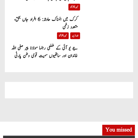
خیبر پختونخوا
کرک میں المناک حادثہ: 6 افراد جاں بحق،
متعدد زخمی
تازہ ترین
خیبر پختونخوا
جے یو آئی کے ضلعی رہنما مولانا پیر صفی اللہ
خاندان اور ساتھیوں سمیت قومی وطن پارٹی
میں شامل
You missed