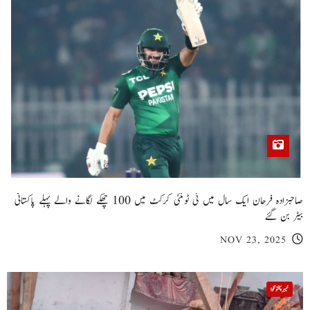
صاحبزادہ فرحان ایک سال میں ٹی ٹوئنٹی کرکٹ میں 100 چھکے لگانے والے پہلے پاکستانی
بیٹر بن گئے
NOV 23, 2025
خیبر پختونخوا