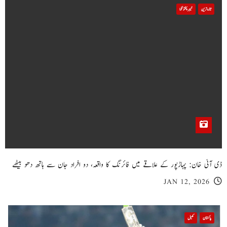
تازہ ترین
خیبر پختونخوا
ڈی آئی خان: پہاڑپور کے علاقے میں فائرنگ کا واقعہ، دو افراد جان سے ہاتھ دھو بیٹھے
JAN 12, 2026
پاکستان
کھیل