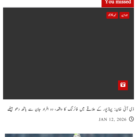
You missed
تازہ ترین
خیبر پختونخوا
ڈی آئی خان: پہاڑپور کے علاقے میں فائرنگ کا واقعہ، دو افراد جان سے ہاتھ دھو بیٹھے
JAN 12, 2026