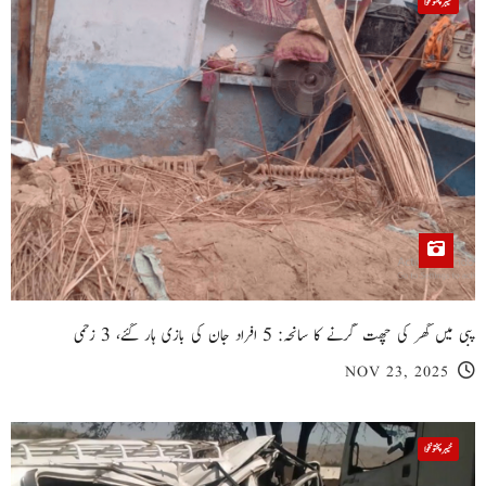
خیبر پختونخوا
پبی میں گھر کی چھت گرنے کا سانحہ: 5 افراد جان کی بازی ہار گئے، 3 زخمی
NOV 23, 2025
خیبر پختونخوا