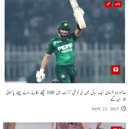
پاکستان
کھیل
صاحبزادہ فرحان ایک سال میں ٹی ٹوئنٹی کرکٹ میں 100 چھکے لگانے والے پہلے پاکستانی
بیٹر بن گئے
NOV 23, 2025