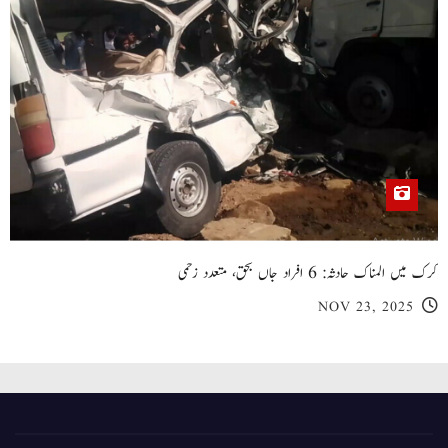
کرک میں المناک حادثہ: 6 افراد جاں بحق، متعدد زخمی
NOV 23, 2025