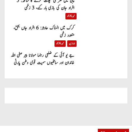
پبی میں گھر کی چھت گرنے کا سانحہ: 5
افراد جان کی بازی ہار گئے، 3 زخمی
خیبر پختونخوا
کرک میں المناک حادثہ: 6 افراد جاں بحق،
متعدد زخمی
تازہ ترین
خیبر پختونخوا
جے یو آئی کے ضلعی رہنما مولانا پیر صفی اللہ
خاندان اور ساتھیوں سمیت قومی وطن پارٹی
میں شامل