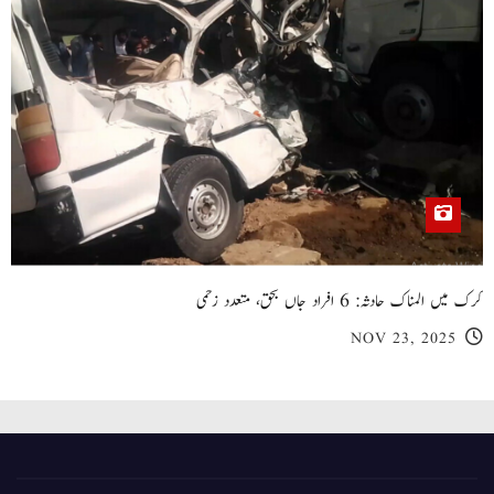
کرک میں المناک حادثہ: 6 افراد جاں بحق، متعدد زخمی
NOV 23, 2025