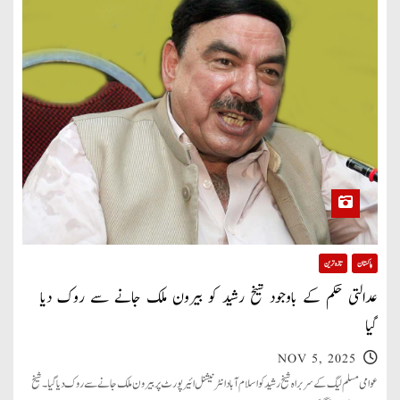
پاکستان
تازہ ترین
عدالتی حکم کے باوجود شیخ رشید کو بیرون ملک جانے سے روک دیا
گیا
NOV 5, 2025
عوامی مسلم لیگ کے سربراہ شیخ رشید کو اسلام آباد انٹرنیشنل ائیرپورٹ پر بیرون ملک جانے سے روک دیا گیا۔ شیخ