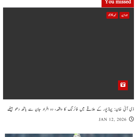
You missed
تازہ ترین
خیبر پختونخوا
ڈی آئی خان: پہاڑپور کے علاقے میں فائرنگ کا واقعہ، دو افراد جان سے ہاتھ دھو بیٹھے
JAN 12, 2026