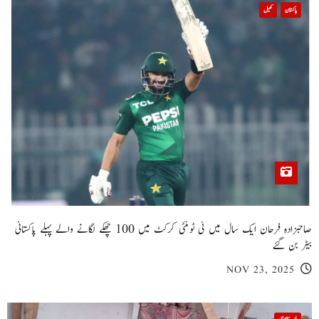
پاکستان
کھیل
صاحبزادہ فرحان ایک سال میں ٹی ٹوئنٹی کرکٹ میں 100 چھکے لگانے والے پہلے پاکستانی
بیٹر بن گئے
NOV 23, 2025