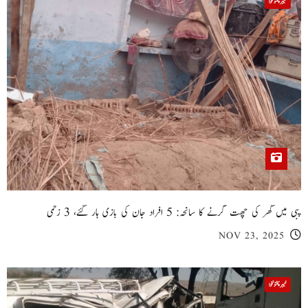
خیبر پختونخوا
پبی میں گھر کی چھت گرنے کا سانحہ: 5 افراد جان کی بازی ہار گئے، 3 زخمی
NOV 23, 2025
خیبر پختونخوا