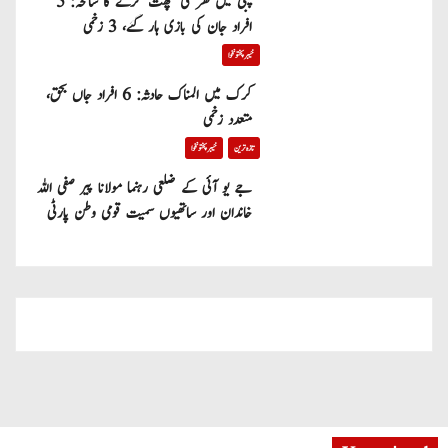
پبی میں گھر کی چھت گرنے کا سانحہ: 5
افراد جان کی بازی ہار گئے، 3 زخمی
خیبر پختونخوا
کرک میں المناک حادثہ: 6 افراد جاں بحق،
متعدد زخمی
تازہ ترین
خیبر پختونخوا
جے یو آئی کے ضلعی رہنما مولانا پیر صفی اللہ
خاندان اور ساتھیوں سمیت قومی وطن پارٹی
میں شامل