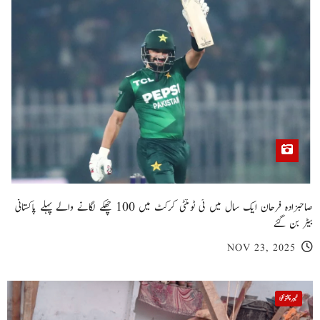
صاحبزادہ فرحان ایک سال میں ٹی ٹوئنٹی کرکٹ میں 100 چھکے لگانے والے پہلے پاکستانی
بیٹر بن گئے
NOV 23, 2025
خیبر پختونخوا