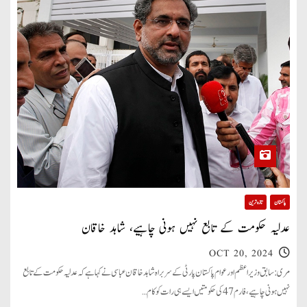
پاکستان
تازہ ترین
عدلیہ حکومت کے تابع نہیں ہونی چاہیے، شاہد خاقان
OCT 20, 2024
مری: سابق وزیراعظم اور عوام پاکستان پارٹی کے سربراہ شاہد خاقان عباسی نے کہاہے کہ عدلیہ حکومت کے تابع
نہیں ہونی چاہیے،فارم 47 کی حکومتیں ایسے ہی رات کو کام…