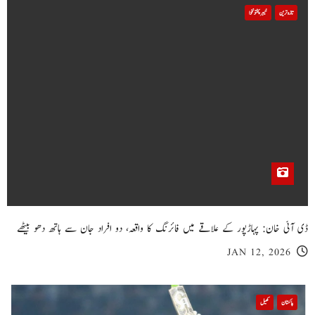
تازہ ترین
خیبر پختونخوا
ڈی آئی خان: پہاڑپور کے علاقے میں فائرنگ کا واقعہ، دو افراد جان سے ہاتھ دھو بیٹھے
JAN 12, 2026
پاکستان
کھیل