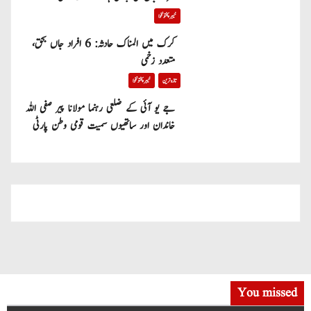
خیبر پختونخوا
کرک میں المناک حادثہ: 6 افراد جاں بحق،
متعدد زخمی
تازہ ترین
خیبر پختونخوا
جے یو آئی کے ضلعی رہنما مولانا پیر صفی اللہ
خاندان اور ساتھیوں سمیت قومی وطن پارٹی
میں شامل
You missed