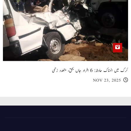
کرک میں المناک حادثہ: 6 افراد جاں بحق، متعدد زخمی
NOV 23, 2025