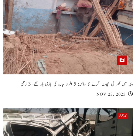
پبی میں گھر کی چھت گرنے کا سانحہ: 5 افراد جان کی بازی ہار گئے، 3 زخمی
NOV 23, 2025
خیبر پختونخوا