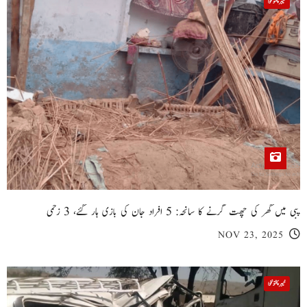
خیبر پختونخوا
پبی میں گھر کی چھت گرنے کا سانحہ: 5 افراد جان کی بازی ہار گئے، 3 زخمی
NOV 23, 2025
خیبر پختونخوا