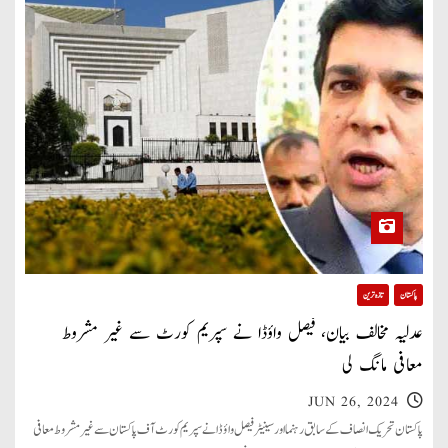
پاکستان
تازہ ترین
عدلیہ مخالف بیان، فیصل واؤڈا نے سپریم کورٹ سے غیر مشروط
معافی مانگ لی
JUN 26, 2024
پاکستان تحریک انصاف کے سابق رہنما اور سینیٹر فیصل واؤڈا نے سپریم کورٹ آف پاکستان سے غیر مشروط معافی