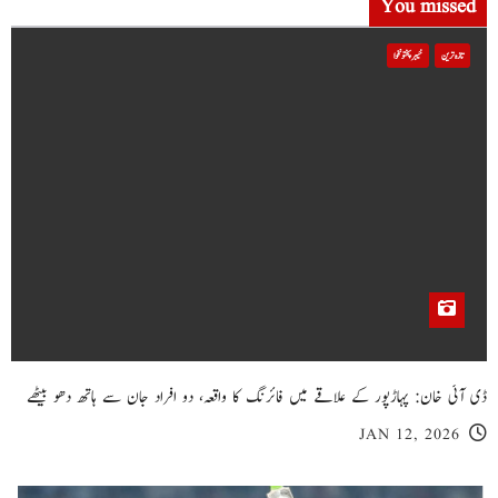
You missed
تازہ ترین
خیبر پختونخوا
ڈی آئی خان: پہاڑپور کے علاقے میں فائرنگ کا واقعہ، دو افراد جان سے ہاتھ دھو بیٹھے
JAN 12, 2026