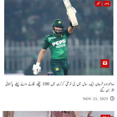
پاکستان
کھیل
صاحبزادہ فرحان ایک سال میں ٹی ٹوئنٹی کرکٹ میں 100 چھکے لگانے والے پہلے پاکستانی
بیٹر بن گئے
NOV 23, 2025