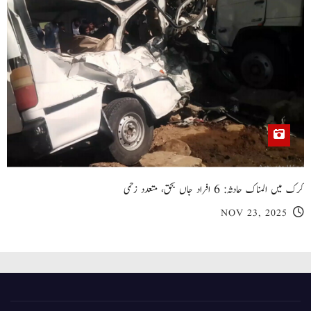
کرک میں المناک حادثہ: 6 افراد جاں بحق، متعدد زخمی
NOV 23, 2025