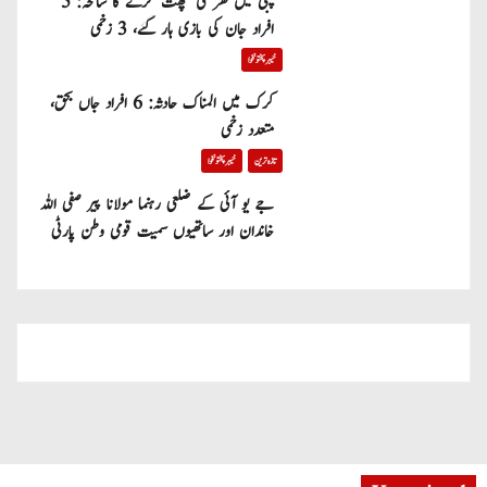
پبی میں گھر کی چھت گرنے کا سانحہ: 5
افراد جان کی بازی ہار گئے، 3 زخمی
خیبر پختونخوا
کرک میں المناک حادثہ: 6 افراد جاں بحق،
متعدد زخمی
تازہ ترین
خیبر پختونخوا
جے یو آئی کے ضلعی رہنما مولانا پیر صفی اللہ
خاندان اور ساتھیوں سمیت قومی وطن پارٹی
میں شامل