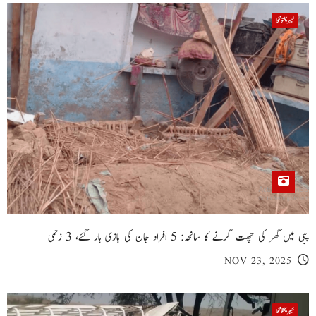
خیبر پختونخوا
پبی میں گھر کی چھت گرنے کا سانحہ: 5 افراد جان کی بازی ہار گئے، 3 زخمی
NOV 23, 2025
خیبر پختونخوا