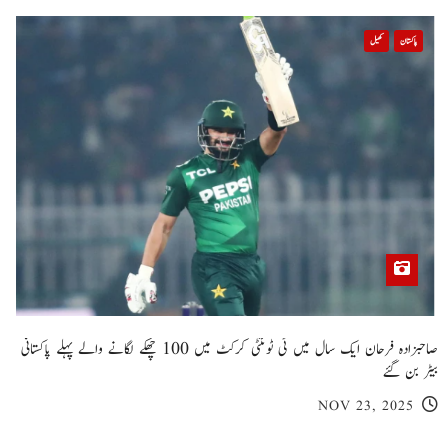
پاکستان
کھیل
صاحبزادہ فرحان ایک سال میں ٹی ٹوئنٹی کرکٹ میں 100 چھکے لگانے والے پہلے پاکستانی
بیٹر بن گئے
NOV 23, 2025