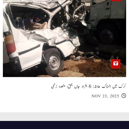
کرک میں المناک حادثہ: 6 افراد جاں بحق، متعدد زخمی
NOV 23, 2025