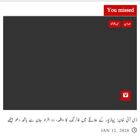
You missed
تازہ ترین
خیبر پختونخوا
ڈی آئی خان: پہاڑپور کے علاقے میں فائرنگ کا واقعہ، دو افراد جان سے ہاتھ دھو بیٹھے
JAN 12, 2026