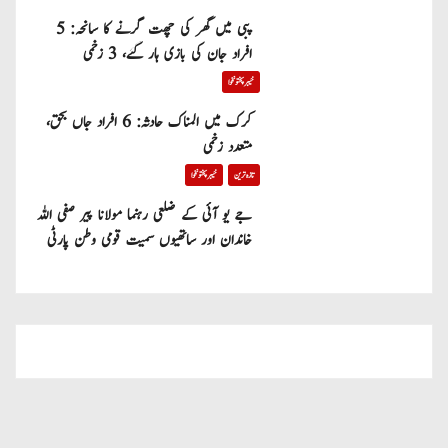
پبی میں گھر کی چھت گرنے کا سانحہ: 5
افراد جان کی بازی ہار گئے، 3 زخمی
خیبر پختونخوا
کرک میں المناک حادثہ: 6 افراد جاں بحق،
متعدد زخمی
تازہ ترین
خیبر پختونخوا
جے یو آئی کے ضلعی رہنما مولانا پیر صفی اللہ
خاندان اور ساتھیوں سمیت قومی وطن پارٹی
میں شامل