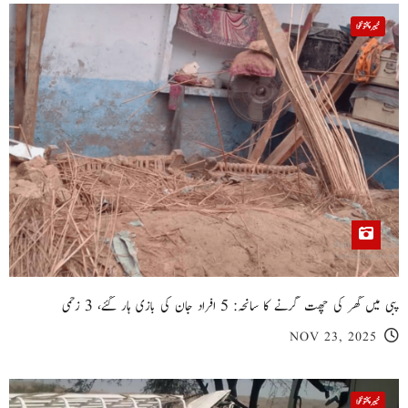
خیبر پختونخوا
پبی میں گھر کی چھت گرنے کا سانحہ: 5 افراد جان کی بازی ہار گئے، 3 زخمی
NOV 23, 2025
خیبر پختونخوا