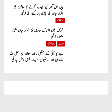
پبی میں گھر کی چھت گرنے کا سانحہ: 5
افراد جان کی بازی ہار گئے، 3 زخمی
خیبر پختونخوا
کرک میں المناک حادثہ: 6 افراد جاں بحق،
متعدد زخمی
تازہ ترین
خیبر پختونخوا
جے یو آئی کے ضلعی رہنما مولانا پیر صفی اللہ
خاندان اور ساتھیوں سمیت قومی وطن پارٹی
میں شامل