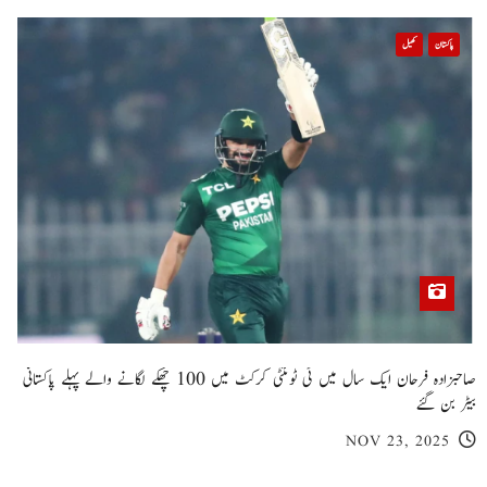
پاکستان
کھیل
صاحبزادہ فرحان ایک سال میں ٹی ٹوئنٹی کرکٹ میں 100 چھکے لگانے والے پہلے پاکستانی
بیٹر بن گئے
NOV 23, 2025