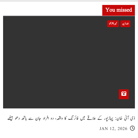
You missed
تازہ ترین
خیبر پختونخوا
ڈی آئی خان: پہاڑپور کے علاقے میں فائرنگ کا واقعہ، دو افراد جان سے ہاتھ دھو بیٹھے
JAN 12, 2026