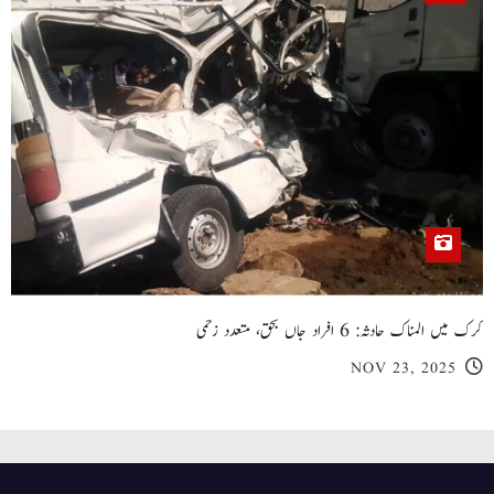
کرک میں المناک حادثہ: 6 افراد جاں بحق، متعدد زخمی
NOV 23, 2025