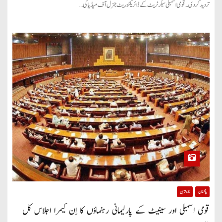
تردید کردی۔ قومی اسمبلی سیکرٹریٹ کے ڈائریکٹوریٹ جنرل آف میڈیا کی…
پاکستان
تازہ ترین
قومی اسمبلی اور سینیٹ کے پارلیمانی رہنماؤں کا اِن کیمرا اجلاس کل