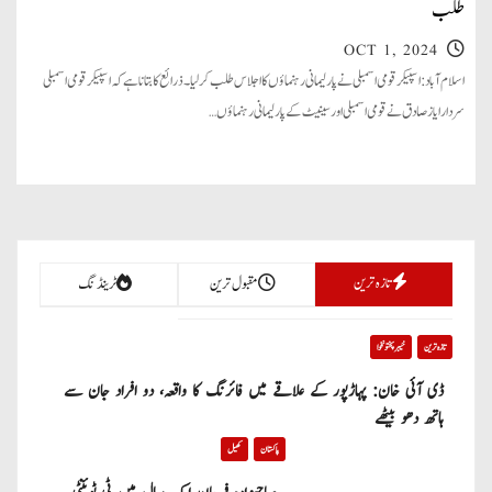
طلب
OCT 1, 2024
اسلام آباد: اسپیکر قومی اسمبلی نے پارلیمانی رہنماؤں کا اجلاس طلب کرلیا۔ ذرائع کا بتانا ہےکہ اسپیکر قومی اسمبلی
سردار ایاز صادق نے قومی اسمبلی اور سینیٹ کے پارلیمانی رہنماؤں…
تازہ ترین
مقبول ترین
ٹرینڈنگ
تازہ ترین
خیبر پختونخوا
ڈی آئی خان: پہاڑپور کے علاقے میں فائرنگ کا واقعہ، دو افراد جان سے
ہاتھ دھو بیٹھے
پاکستان
کھیل