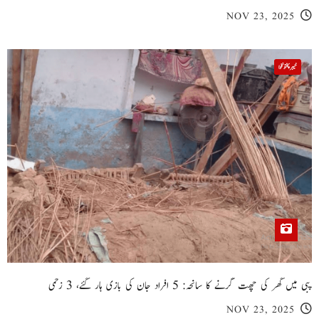
NOV 23, 2025
خیبر پختونخوا
پبی میں گھر کی چھت گرنے کا سانحہ: 5 افراد جان کی بازی ہار گئے، 3 زخمی
NOV 23, 2025