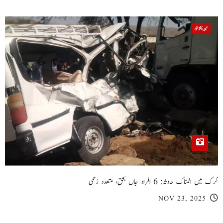
خیبر پختونخوا
کرک میں المناک حادثہ: 6 افراد جاں بحق، متعدد زخمی
NOV 23, 2025