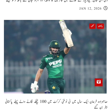
ڈی آئی خان: پہاڑپور کے علاقے میں فائرنگ کا واقعہ، دو افراد جان سے ہاتھ دھو بیٹھے
JAN 12, 2026
پاکستان
کھیل
صاحبزادہ فرحان ایک سال میں ٹی ٹوئنٹی کرکٹ میں 100 چھکے لگانے والے پہلے پاکستانی
بیٹر بن گئے