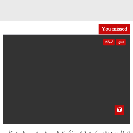
You missed
تازہ ترین
خیبر پختونخوا