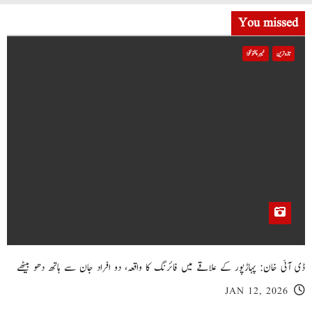
You missed
تازہ ترین
خیبر پختونخوا
ڈی آئی خان: پہاڑپور کے علاقے میں فائرنگ کا واقعہ، دو افراد جان سے ہاتھ دھو بیٹھے
JAN 12, 2026