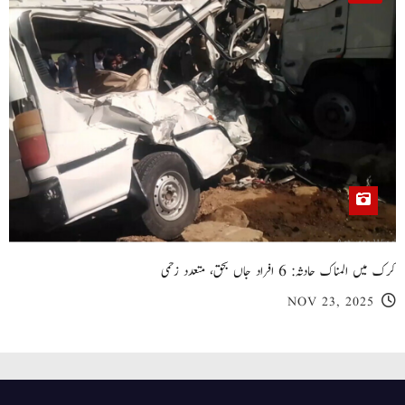
کرک میں المناک حادثہ: 6 افراد جاں بحق، متعدد زخمی
NOV 23, 2025