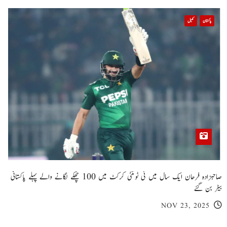
پاکستان
کھیل
صاحبزادہ فرحان ایک سال میں ٹی ٹوئنٹی کرکٹ میں 100 چھکے لگانے والے پہلے پاکستانی
بیٹر بن گئے
NOV 23, 2025