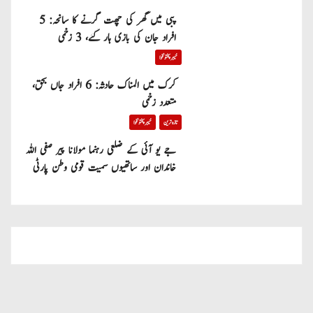
پبی میں گھر کی چھت گرنے کا سانحہ: 5
افراد جان کی بازی ہار گئے، 3 زخمی
خیبر پختونخوا
کرک میں المناک حادثہ: 6 افراد جاں بحق،
متعدد زخمی
تازہ ترین
خیبر پختونخوا
جے یو آئی کے ضلعی رہنما مولانا پیر صفی اللہ
خاندان اور ساتھیوں سمیت قومی وطن پارٹی
میں شامل