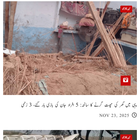
خیبر پختونخوا
پبی میں گھر کی چھت گرنے کا سانحہ: 5 افراد جان کی بازی ہار گئے، 3 زخمی
NOV 23, 2025
خیبر پختونخوا