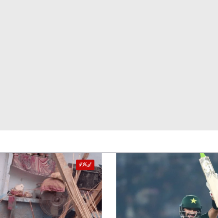
خیبر پختونخوا