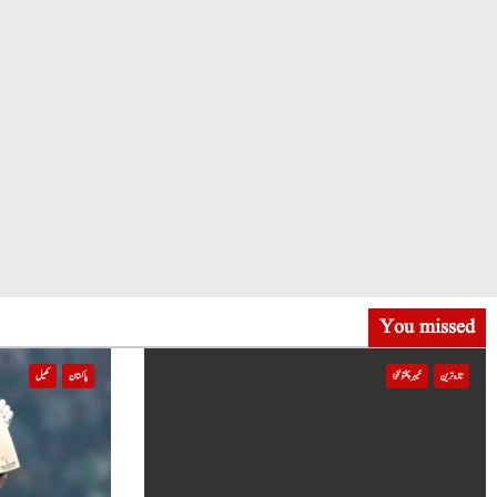
You missed
تازہ ترین
خیبر پختونخوا
پاکستان
کھیل