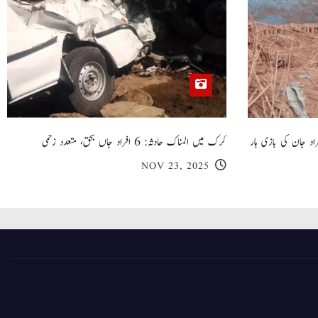
 گھر کی چھت گرنے کا سانحہ: 5 افراد جان کی بازی ہار
کرک میں المناک حادثہ: 6 افراد جاں بحق، متعدد زخمی
NOV 23, 2025