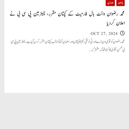
پاکستان
تازہ ترین
محمد رضوان وائٹ بال فارمیٹ کے کپتان مقرر، چیئرمین پی سی بی نے
اعلان کردیا
OCT 27, 2024
محمد رضوان کو قومی ون ڈے اور ٹی ٹوئنٹی ٹیم کا کپتان اورسلمان آغا کو نائب کپتان مقررکردیا گیاہے۔ چیئرمین پی سی
بی محسن نقوی کا کہنا تھا کہ مشترکہ…