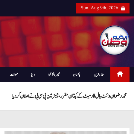
Sun. Aug 9th, 2026
تازہ ترین
پاکستان
خیبرپختونخوا
دنیا
معیشت
محمد رضوان وائٹ بال فارمیٹ کے کپتان مقرر، چیئرمین پی سی بی نے اعلان کردیا