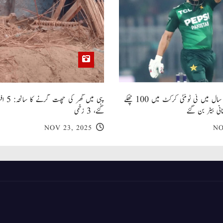
صاحبزادہ فرحان ایک سال میں ٹی ٹوئنٹی کرکٹ میں 100 چھکے
پبی میں
انی بیٹر بن گئے
گئے، 3 زخمی
NOV 23, 2025
NO