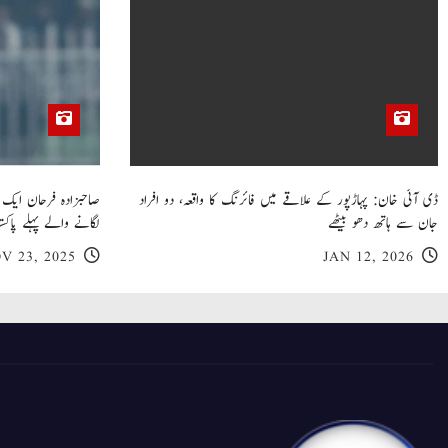
ڈی آئی خان: پہاڑپور کے علاقے میں فائرنگ کا واقعہ، دو افراد
جان سے ہاتھ دھو بیٹھے
لگانے والے پہلے پاکست
V 23, 2025
JAN 12, 2026