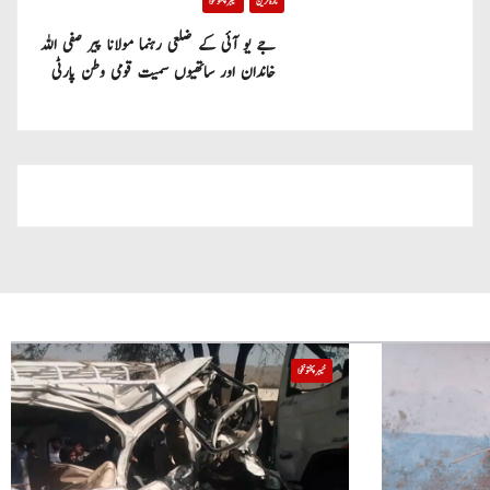
تازہ ترین
خیبر پختونخوا
جے یو آئی کے ضلعی رہنما مولانا پیر صفی اللہ
خاندان اور ساتھیوں سمیت قومی وطن پارٹی
میں شامل
خیبر پختونخوا