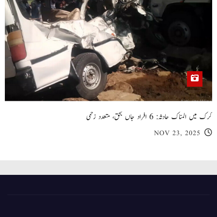
کرک میں المناک حادثہ: 6 افراد جاں بحق، متعدد زخمی
NOV 23, 2025