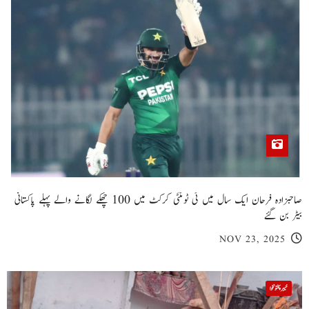
صاحبزادہ فرحان ایک سال میں ٹی ٹوئنٹی کرکٹ میں 100 چھکے لگانے والے پہلے پاکستانی
بیٹر بن گئے
NOV 23, 2025
خیبر پختونخوا