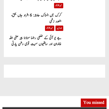
خیبر پختونخوا
کرک میں المناک حادثہ: 6 افراد جاں بحق،
متعدد زخمی
تازہ ترین
خیبر پختونخوا
جے یو آئی کے ضلعی رہنما مولانا پیر صفی اللہ
خاندان اور ساتھیوں سمیت قومی وطن پارٹی
میں شامل
You missed