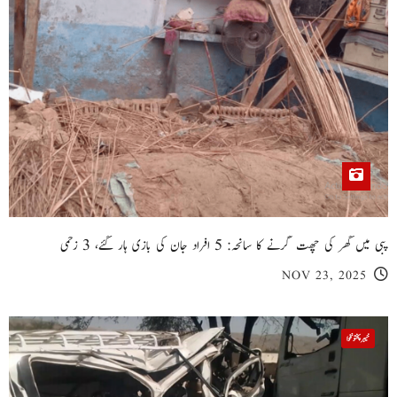
پبی میں گھر کی چھت گرنے کا سانحہ: 5 افراد جان کی بازی ہار گئے، 3 زخمی
NOV 23, 2025
خیبر پختونخوا