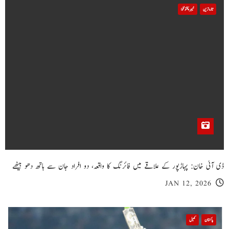
تازہ ترین
خیبر پختونخوا
ڈی آئی خان: پہاڑپور کے علاقے میں فائرنگ کا واقعہ، دو افراد جان سے ہاتھ دھو بیٹھے
JAN 12, 2026
پاکستان
کھیل