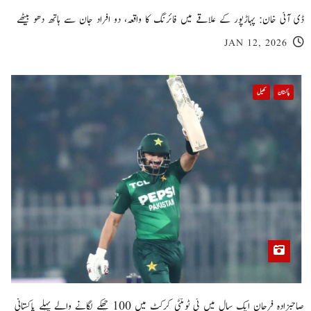
ڈی آئی خان: پہاڑپور کے علاقے میں فائرنگ کا واقعہ، دو افراد جان سے ہاتھ دھو بیٹھے
JAN 12, 2026
پاکستان
کھیل
صاحبزادہ فرحان ایک سال میں ٹی ٹوئنٹی کرکٹ میں 100 چھکے لگانے والے پہلے پاکستانی