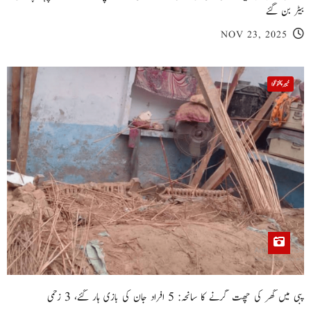
بیٹر بن گئے
NOV 23, 2025
خیبر پختونخوا
پبی میں گھر کی چھت گرنے کا سانحہ: 5 افراد جان کی بازی ہار گئے، 3 زخمی