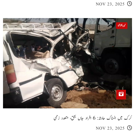
NOV 23, 2025
خیبر پختونخوا
کرک میں المناک حادثہ: 6 افراد جاں بحق، متعدد زخمی
NOV 23, 2025