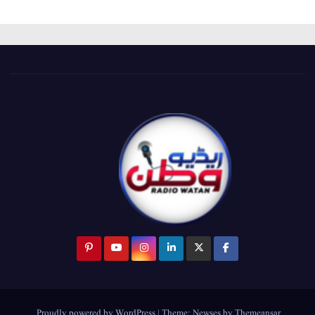
.
Proudly powered by WordPress
|
Theme:
Newses
by
Themeansar