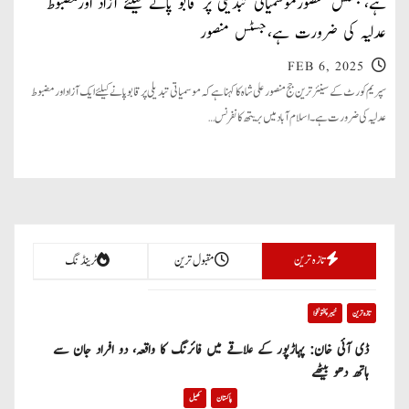
ہے،جسٹس منصورموسمیاتی تبدیلی پر قابو پانے کیلئے آزاد اورمضبوط
عدلیہ کی ضرورت ہے،جسٹس منصور
FEB 6, 2025
سپریم کورٹ کے سینئرترین جج منصورعلی شاہ کا کہنا ہے کہ موسمیاتی تبدیلی پر قابو پانے کیلئے ایک آزاد اور مضبوط
عدلیہ کی ضرورت ہے۔ اسلام آباد میں بریتھ کانفرنس…
تازہ ترین
مقبول ترین
ٹرینڈنگ
تازہ ترین
خیبر پختونخوا
ڈی آئی خان: پہاڑپور کے علاقے میں فائرنگ کا واقعہ، دو افراد جان سے
ہاتھ دھو بیٹھے
پاکستان
کھیل