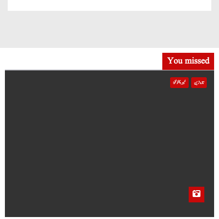
You missed
تازہ ترین
خیبر پختونخوا