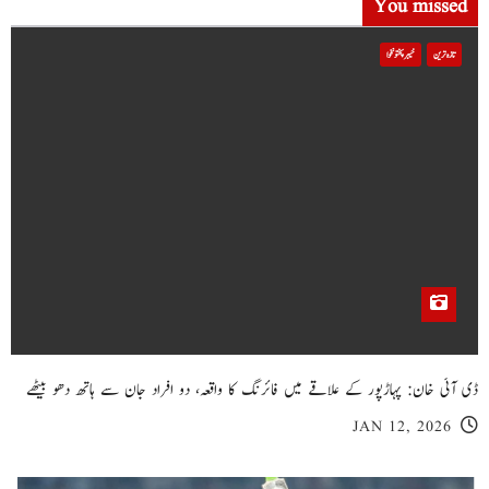
You missed
تازہ ترین
خیبر پختونخوا
ڈی آئی خان: پہاڑپور کے علاقے میں فائرنگ کا واقعہ، دو افراد جان سے ہاتھ دھو بیٹھے
JAN 12, 2026