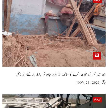
خیبر پختونخوا
پبی میں گھر کی چھت گرنے کا سانحہ: 5 افراد جان کی بازی ہار گئے، 3 زخمی
NOV 23, 2025
خیبر پختونخوا