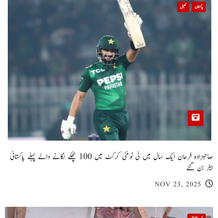
پاکستان
کھیل
صاحبزادہ فرحان ایک سال میں ٹی ٹوئنٹی کرکٹ میں 100 چھکے لگانے والے پہلے پاکستانی
بیٹر بن گئے
NOV 23, 2025