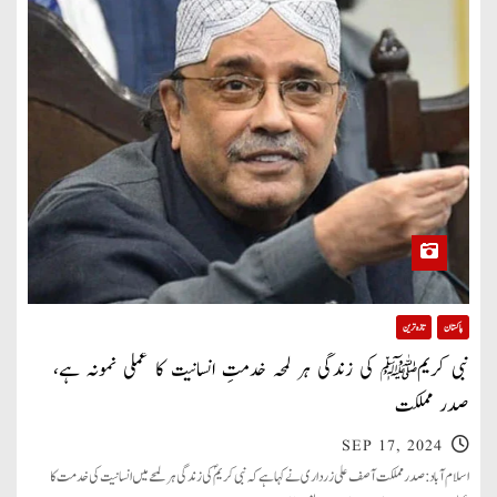
پاکستان
تازہ ترین
نبی کریمﷺ کی زندگی ہر لمحہ خدمتِ انسانیت کا عملی نمونہ ہے،
صدر مملکت
SEP 17, 2024
اسلام آباد: صدر مملکت آصف علی زرداری نے کہا ہے کہ نبی کریمؐ کی زندگی ہر لمحے میں انسانیت کی خدمت کا