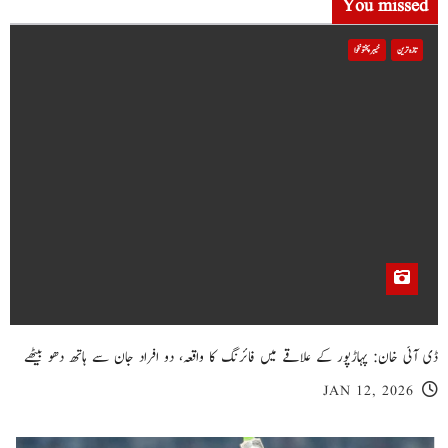
You missed
تازہ ترین
خیبر پختونخوا
ڈی آئی خان: پہاڑپور کے علاقے میں فائرنگ کا واقعہ، دو افراد جان سے ہاتھ دھو بیٹھے
JAN 12, 2026