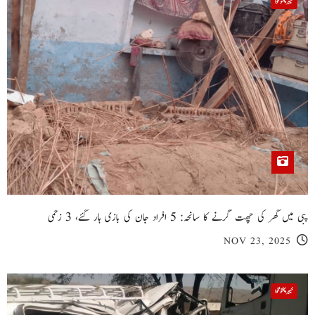
خیبر پختونخوا
پبی میں گھر کی چھت گرنے کا سانحہ: 5 افراد جان کی بازی ہار گئے، 3 زخمی
NOV 23, 2025
خیبر پختونخوا