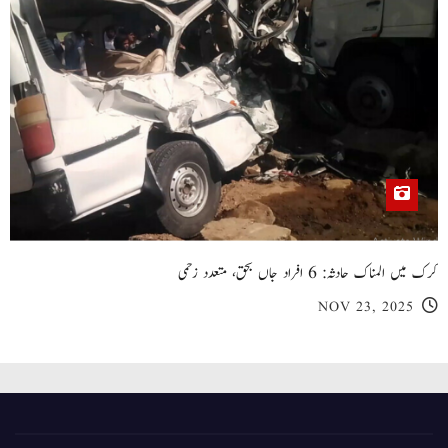
کرک میں المناک حادثہ: 6 افراد جاں بحق، متعدد زخمی
NOV 23, 2025