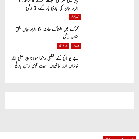
پبی میں گھر کی چھت گرنے کا سانحہ: 5
افراد جان کی بازی ہار گئے، 3 زخمی
خیبر پختونخوا
کرک میں المناک حادثہ: 6 افراد جاں بحق،
متعدد زخمی
تازہ ترین
خیبر پختونخوا
جے یو آئی کے ضلعی رہنما مولانا پیر صفی اللہ
خاندان اور ساتھیوں سمیت قومی وطن پارٹی
میں شامل