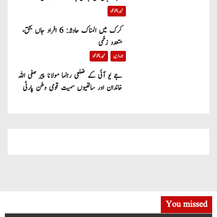
خیبر پختونخوا
کرک میں المناک حادثہ: 6 افراد جاں بحق،
متعدد زخمی
تازہ ترین
خیبر پختونخوا
جے یو آئی کے ضلعی رہنما مولانا پیر صفی اللہ
خاندان اور ساتھیوں سمیت قومی وطن پارٹی
میں شامل
You missed