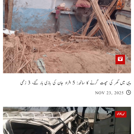
پبی میں گھر کی چھت گرنے کا سانحہ: 5 افراد جان کی بازی ہار گئے، 3 زخمی
NOV 23, 2025
خیبر پختونخوا