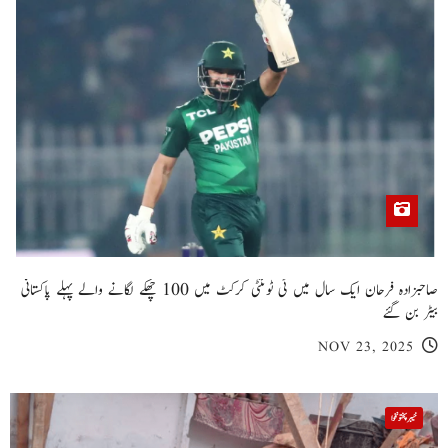
صاحبزادہ فرحان ایک سال میں ٹی ٹوئنٹی کرکٹ میں 100 چھکے لگانے والے پہلے پاکستانی
بیٹر بن گئے
NOV 23, 2025
خیبر پختونخوا