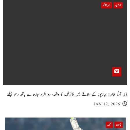
تازہ ترین
خیبر پختونخوا
ڈی آئی خان: پہاڑپور کے علاقے میں فائرنگ کا واقعہ، دو افراد جان سے ہاتھ دھو بیٹھے
JAN 12, 2026
پاکستان
کھیل