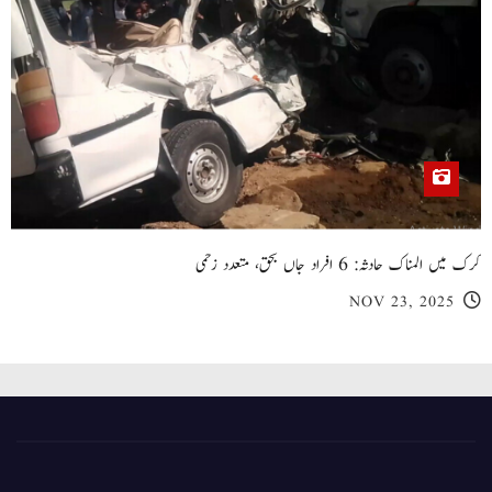
کرک میں المناک حادثہ: 6 افراد جاں بحق، متعدد زخمی
NOV 23, 2025