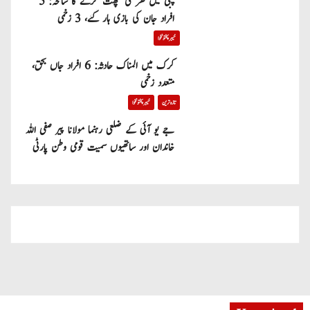
پبی میں گھر کی چھت گرنے کا سانحہ: 5
افراد جان کی بازی ہار گئے، 3 زخمی
خیبر پختونخوا
کرک میں المناک حادثہ: 6 افراد جاں بحق،
متعدد زخمی
تازہ ترین
خیبر پختونخوا
جے یو آئی کے ضلعی رہنما مولانا پیر صفی اللہ
خاندان اور ساتھیوں سمیت قومی وطن پارٹی
میں شامل