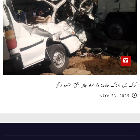
کرک میں المناک حادثہ: 6 افراد جاں بحق، متعدد زخمی
NOV 23, 2025