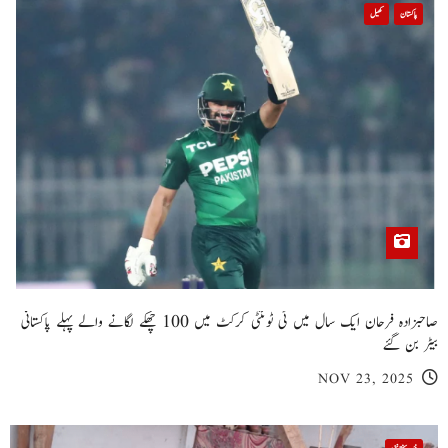
پاکستان
کھیل
صاحبزادہ فرحان ایک سال میں ٹی ٹوئنٹی کرکٹ میں 100 چھکے لگانے والے پہلے پاکستانی
بیٹر بن گئے
NOV 23, 2025