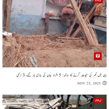
خیبر پختونخوا
پبی میں گھر کی چھت گرنے کا سانحہ: 5 افراد جان کی بازی ہار گئے، 3 زخمی
NOV 23, 2025
خیبر پختونخوا