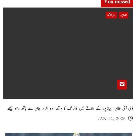
You missed
تازہ ترین
خیبر پختونخوا
ڈی آئی خان: پہاڑپور کے علاقے میں فائرنگ کا واقعہ، دو افراد جان سے ہاتھ دھو بیٹھے
JAN 12, 2026